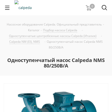
0
Насосное оборудование Calpeda. Официальный представитель
-
Каталог
-
Подбор насоса Calpeda
-
Одноступенчатые центробежные насосы Calpeda (Италия)
-
Calpeda NM (EI), NMS
-
Одноступенчатый насос Calpeda NMS
80/250B/A
Одноступенчатый насос Calpeda NMS
80/250B/A