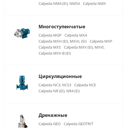
Calpeda NM4 (EI), NMS4
Calpeda NMX
Многоступенчатые
Calpeda MGP
Calpeda MXA
Calpeda MXH (EI), MXHL (EI)
Calpeda MXP
Calpeda MXS
Calpeda MXV (EI), MXVL
Calpeda MXV-B (EI)
Циркуляционные
Calpeda NC3, NCS3
Calpeda NCE
Calpeda NR (EI), NR4 (EI)
Дренажные
Calpeda GEO
Calpeda GEOTRIT