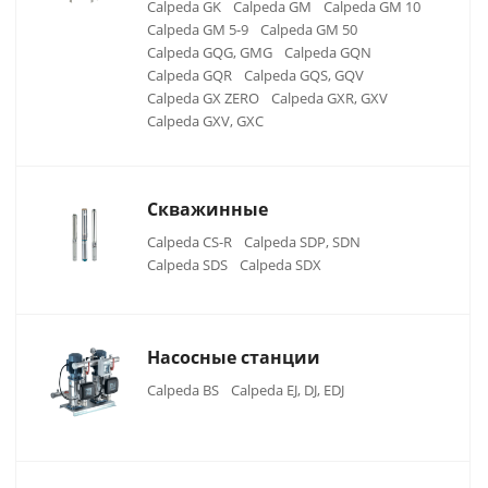
Calpeda GK
Calpeda GM
Calpeda GM 10
Calpeda GM 5-9
Calpeda GM 50
Calpeda GQG, GMG
Calpeda GQN
Calpeda GQR
Calpeda GQS, GQV
Calpeda GX ZERO
Calpeda GXR, GXV
Calpeda GXV, GXC
Скважинные
Calpeda CS-R
Calpeda SDP, SDN
Calpeda SDS
Calpeda SDX
Насосные станции
Calpeda BS
Calpeda EJ, DJ, EDJ