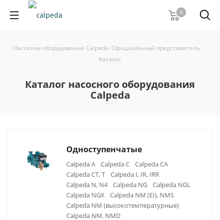
0
Насосное оборудование Calpeda. Официальный представитель
-
Каталог
Каталог насосного оборудования
Calpeda
Одноступенчатые
Calpeda A
Calpeda C
Calpeda CA
Calpeda CT, T
Calpeda I, IR, IRR
Calpeda N, N4
Calpeda NG
Calpeda NGL
Calpeda NGX
Calpeda NM (EI), NMS
Calpeda NM (высокотемпературные)
Calpeda NM, NMD