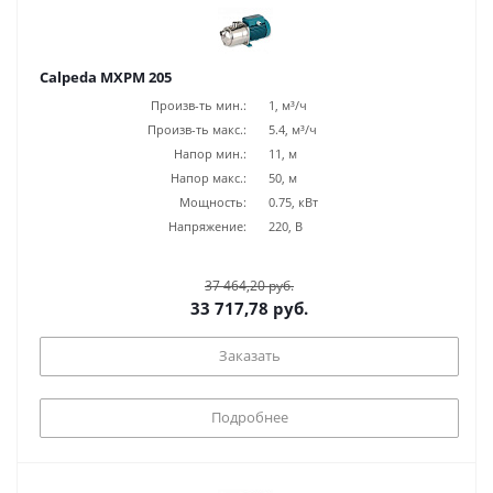
Calpeda MXPM 205
Произв-ть мин.:
1, м³/ч
Произв-ть макс.:
5.4, м³/ч
Напор мин.:
11, м
Напор макс.:
50, м
Мощность:
0.75, кВт
Напряжение:
220, В
37 464,20 руб.
33 717,78 руб.
Заказать
Подробнее