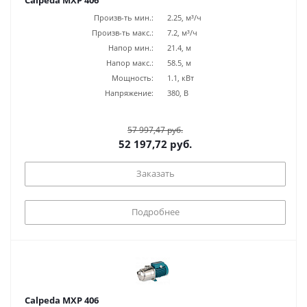
Calpeda MXP 406
Произв-ть мин.:
2.25, м³/ч
Произв-ть макс.:
7.2, м³/ч
Напор мин.:
21.4, м
Напор макс.:
58.5, м
Мощность:
1.1, кВт
Напряжение:
380, В
57 997,47 руб.
52 197,72 руб.
Заказать
Подробнее
Calpeda MXP 406