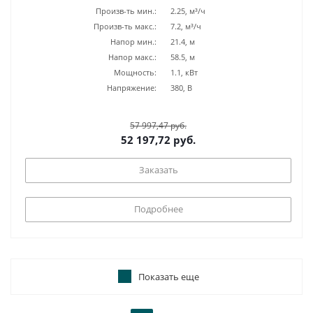
Произв-ть мин.:
2.25, м³/ч
Произв-ть макс.:
7.2, м³/ч
Напор мин.:
21.4, м
Напор макс.:
58.5, м
Мощность:
1.1, кВт
Напряжение:
380, В
57 997,47 руб.
52 197,72 руб.
Заказать
Подробнее
Показать еще