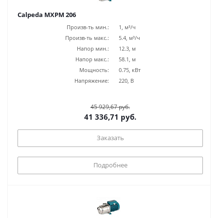
Calpeda MXPM 206
Произв-ть мин.:
1, м³/ч
Произв-ть макс.:
5.4, м³/ч
Напор мин.:
12.3, м
Напор макс.:
58.1, м
Мощность:
0.75, кВт
Напряжение:
220, В
45 929,67 руб.
41 336,71 руб.
Заказать
Подробнее