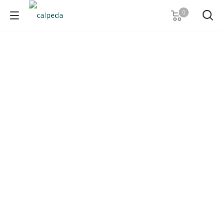
0
Calpeda MXP
Серия MXP относится к типу многоступенчатых
горизонтальных моноблочных насосов. Имеют
барабанный тип и отличаются высокой
эффективностью. Используются при перекачивании
чистых жидкостей, которые не имеют в своём составе
твердых частиц или химически агрессивных
компонентов.