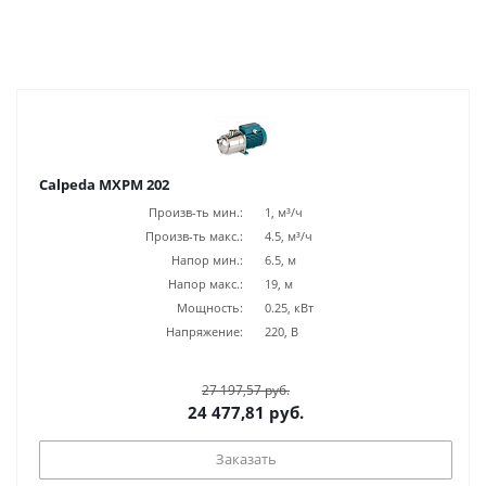
Calpeda MXPM 202
Произв-ть мин.:
1, м³/ч
Произв-ть макс.:
4.5, м³/ч
Напор мин.:
6.5, м
Напор макс.:
19, м
Мощность:
0.25, кВт
Напряжение:
220, В
27 197,57 руб.
24 477,81 руб.
Заказать