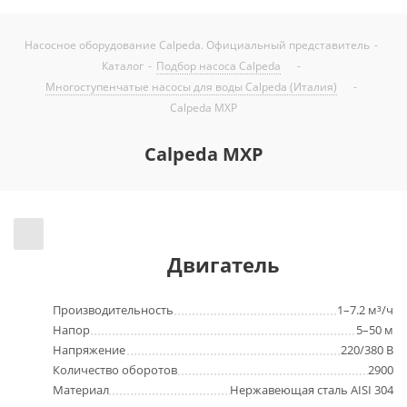
Насосное оборудование Calpeda. Официальный представитель
-
Каталог
-
Подбор насоса Calpeda
-
Многоступенчатые насосы для воды Calpeda (Италия)
-
Calpeda MXP
Calpeda MXP
Двигатель
Производительность
1–7.2 м³/ч
Напор
5–50 м
Напряжение
220/380 В
Количество оборотов
2900
Материал
Нержавеющая сталь AISI 304