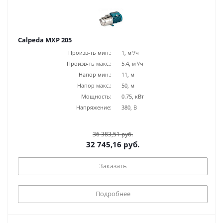
Calpeda MXP 205
Произв-ть мин.:
1, м³/ч
Произв-ть макс.:
5.4, м³/ч
Напор мин.:
11, м
Напор макс.:
50, м
Мощность:
0.75, кВт
Напряжение:
380, В
36 383,51 руб.
32 745,16 руб.
Заказать
Подробнее