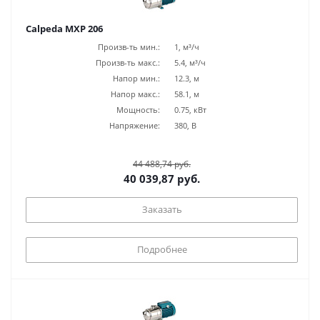
Calpeda MXP 206
Произв-ть мин.:
1, м³/ч
Произв-ть макс.:
5.4, м³/ч
Напор мин.:
12.3, м
Напор макс.:
58.1, м
Мощность:
0.75, кВт
Напряжение:
380, В
44 488,74 руб.
40 039,87 руб.
Заказать
Подробнее