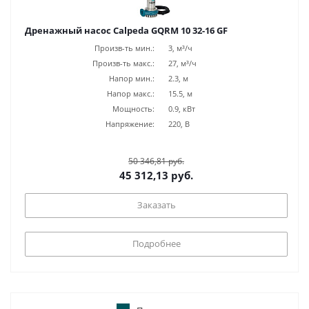
Дренажный насос Calpeda GQRM 10 32-16 GF
Произв-ть мин.:
3, м³/ч
Произв-ть макс.:
27, м³/ч
Напор мин.:
2.3, м
Напор макс.:
15.5, м
Мощность:
0.9, кВт
Напряжение:
220, В
50 346,81 руб.
45 312,13 руб.
Заказать
Подробнее