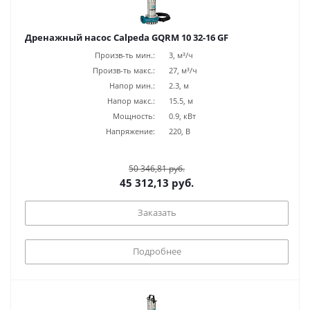
Дренажный насос Calpeda GQRM 10 32-16 GF
Произв-ть мин.:
3, м³/ч
Произв-ть макс.:
27, м³/ч
Напор мин.:
2.3, м
Напор макс.:
15.5, м
Мощность:
0.9, кВт
Напряжение:
220, В
50 346,81 руб.
45 312,13 руб.
Заказать
Подробнее