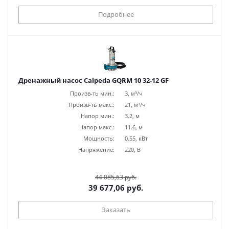
Подробнее
Дренажный насос Calpeda GQRM 10 32-12 GF
Произв-ть мин.:
3, м³/ч
Произв-ть макс.:
21, м³/ч
Напор мин.:
3.2, м
Напор макс.:
11.6, м
Мощность:
0.55, кВт
Напряжение:
220, В
44 085,63 руб.
39 677,06 руб.
Заказать