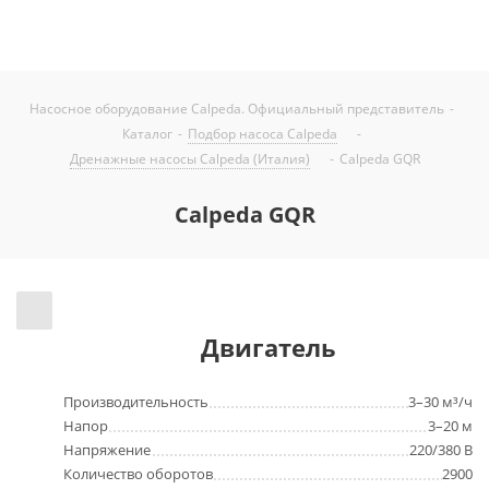
Насосное оборудование Calpeda. Официальный представитель
-
Каталог
-
Подбор насоса Calpeda
-
Дренажные насосы Calpeda (Италия)
-
Calpeda GQR
Calpeda GQR
Двигатель
Производительность
3–30 м³/ч
Напор
3–20 м
Напряжение
220/380 В
Количество оборотов
2900