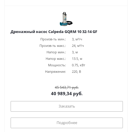
Дренажный насос Calpeda GQRM 10 32-14 GF
Произв-ть мин.:
3, м³/ч
Произв-ть макс.:
24, м³/ч
Напор мин.:
3, м
Напор макс.:
13.5, м
Мощность:
0.75, кВт
Напряжение:
220, В
45 543,71 руб.
40 989,34 руб.
Заказать
Подробнее