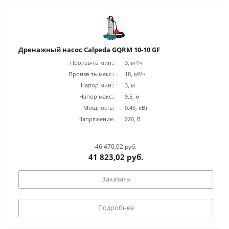
Дренажный насос Calpeda GQRM 10-10 GF
Произв-ть мин.:
3, м³/ч
Произв-ть макс.:
18, м³/ч
Напор мин.:
3, м
Напор макс.:
9.5, м
Мощность:
0.45, кВт
Напряжение:
220, В
46 470,02 руб.
41 823,02 руб.
Заказать
Подробнее