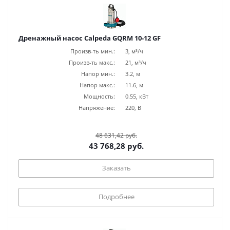
Дренажный насос Calpeda GQRM 10-12 GF
Произв-ть мин.:
3, м³/ч
Произв-ть макс.:
21, м³/ч
Напор мин.:
3.2, м
Напор макс.:
11.6, м
Мощность:
0.55, кВт
Напряжение:
220, В
48 631,42 руб.
43 768,28 руб.
Заказать
Подробнее