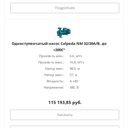
Подробнее
Одноступенчатый насос Calpeda NM 32/20A/B, до
+200С°
Произв-ть мин.:
6.6, м³/ч
Произв-ть макс.:
16.8, м³/ч
Напор мин.:
48.9, м
Напор макс.:
57, м
Мощность:
4, кВт
Напряжение:
380, В
115 193,85 руб.
Заказать