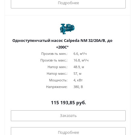
Подробнее
Одноступенчатый насос Calpeda NM 32/20A/B, до
+200С°
Произв-ть мин.:
6.6, м³/ч
Произв-ть макс.:
16.8, м³/ч
Напор мин.:
48.9, м
Напор макс.:
57, м
Мощность:
4, кВт
Напряжение:
380, В
115 193,85 руб.
Заказать
Подробнее