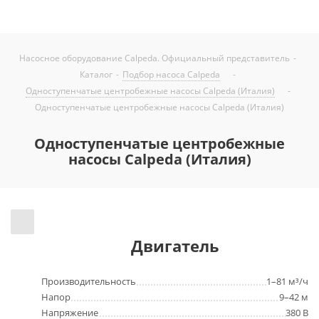
Насосное оборудование Calpeda. Официальный представитель
-
Каталог
-
Подбор насоса Calpeda
-
Одноступенчатые центробежные насосы Calpeda (Италия)
-
Одноступенчатые центробежные насосы Calpeda (Италия)
Одноступенчатые центробежные
насосы Calpeda (Италия)
Двигатель
Производительность
1–81 м³/ч
Напор
9–42 м
Напряжение
380 В