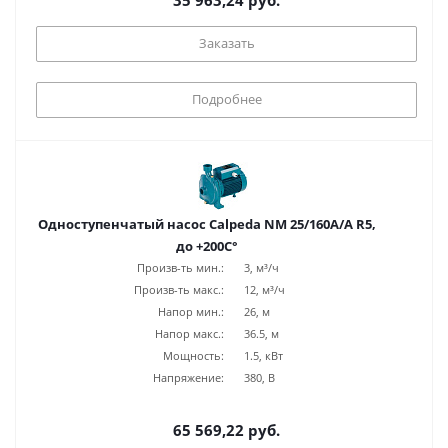
35 963,24 руб.
Заказать
Подробнее
Одноступенчатый насос Calpeda NM 25/160A/A R5,
до +200С°
Произв-ть мин.:
3, м³/ч
Произв-ть макс.:
12, м³/ч
Напор мин.:
26, м
Напор макс.:
36.5, м
Мощность:
1.5, кВт
Напряжение:
380, В
65 569,22 руб.