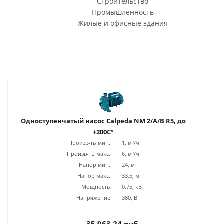
Строительство
Промышленность
Жилые и офисные здания
Одноступенчатый насос Calpeda NM 2/A/B R5, до
+200С°
Произв-ть мин.:
1, м³/ч
Произв-ть макс.:
6, м³/ч
Напор мин.:
24, м
Напор макс.:
33.5, м
Мощность:
0.75, кВт
Напряжение:
380, В