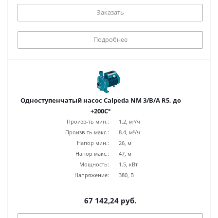
Заказать
Подробнее
Одноступенчатый насос Calpeda NM 3/B/A R5, до
+200С°
Произв-ть мин.:
1.2, м³/ч
Произв-ть макс.:
8.4, м³/ч
Напор мин.:
26, м
Напор макс.:
47, м
Мощность:
1.5, кВт
Напряжение:
380, В
67 142,24 руб.