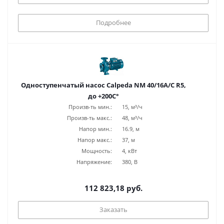
Подробнее
Одноступенчатый насос Calpeda NM 40/16A/C R5,
до +200С°
Произв-ть мин.:
15, м³/ч
Произв-ть макс.:
48, м³/ч
Напор мин.:
16.9, м
Напор макс.:
37, м
Мощность:
4, кВт
Напряжение:
380, В
112 823,18 руб.
Заказать