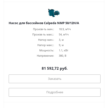
Насос для бассейнов Calpeda NMP 50/12H/A
Произв-ть мин.:
18.9, м³/ч
Произв-ть макс.:
54, м³/ч
Напор мин.:
3, м
Напор макс.:
9, м
Мощность:
1.1, кВт
Напряжение:
380, В
81 592,72 руб.
Заказать
Подробнее