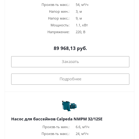
Произв-ть макс.:
54, м³/ч
Напор мин.:
3, м
Напор макс.:
9, м
Мощность:
1.1, кВт
Напряжение:
220, В
89 968,13 руб.
Заказать
Подробнее
Насос для бассейнов Calpeda NMPM 32/12SE
Произв-ть мин.:
6.6, м³/ч
Произв-ть макс.:
24, м³/ч