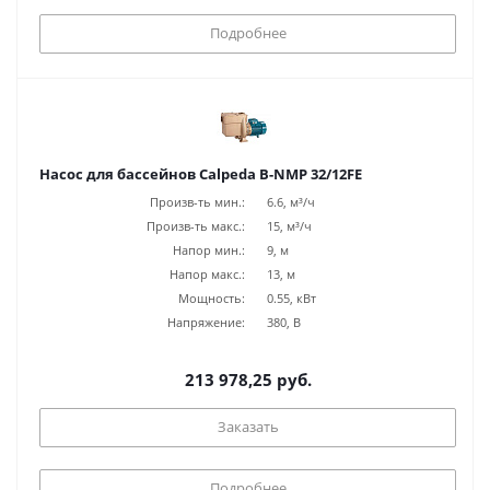
Подробнее
Насос для бассейнов Calpeda B-NMP 32/12FE
Произв-ть мин.:
6.6, м³/ч
Произв-ть макс.:
15, м³/ч
Напор мин.:
9, м
Напор макс.:
13, м
Мощность:
0.55, кВт
Напряжение:
380, В
213 978,25 руб.
Заказать
Подробнее