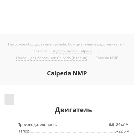
фильтрации бассейнов.
Насосное оборудование Calpeda. Официальный представитель
-
Каталог
-
Подбор насоса Calpeda
-
Насоcы для бассейнов Calpeda (Италия)
-
Calpeda NMP
Calpeda NMP
Двигатель
Производительность
6,6–84 м³/ч
Напор
3–22,5 м