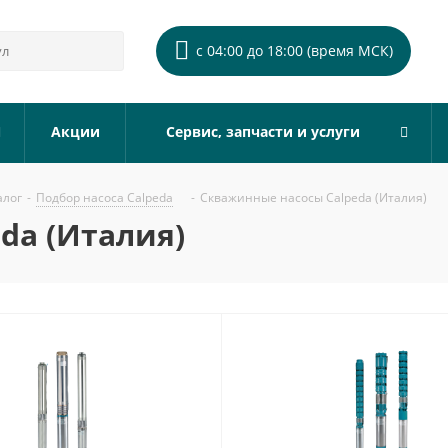
с 04:00 до 18:00 (время МСК)
Акции
Сервис, запчасти и услуги
алог
-
Подбор насоса Calpeda
-
Скважинные насосы Calpeda (Италия)
da (Италия)