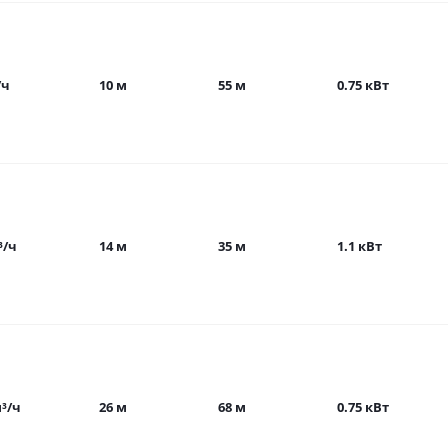
/ч
10 м
55 м
0.75 кВт
³/ч
14 м
35 м
1.1 кВт
м³/ч
26 м
68 м
0.75 кВт