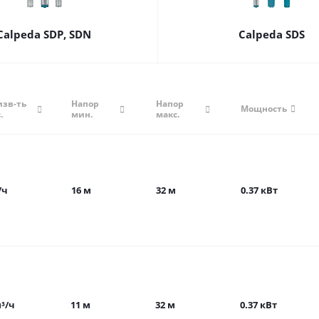
Calpeda SDP, SDN
Calpeda SDS
изв-ть
Напор
Напор
Мощность
.
мин.
макс.
/ч
16 м
32 м
0.37 кВт
м³/ч
11 м
32 м
0.37 кВт