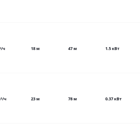
³/ч
18 м
47 м
1.5 кВт
м³/ч
23 м
78 м
0.37 кВт