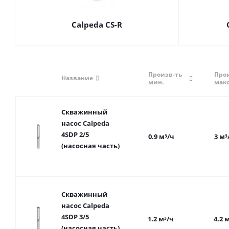
Calpeda CS-R
Произв-ть
Про
Название
мин.
макс
Скважинный
насос Calpeda
4SDP 2/5
0.9 м³/ч
3 м³
(насосная часть)
Скважинный
насос Calpeda
4SDP 3/5
1.2 м³/ч
4.2 
(насосная часть)