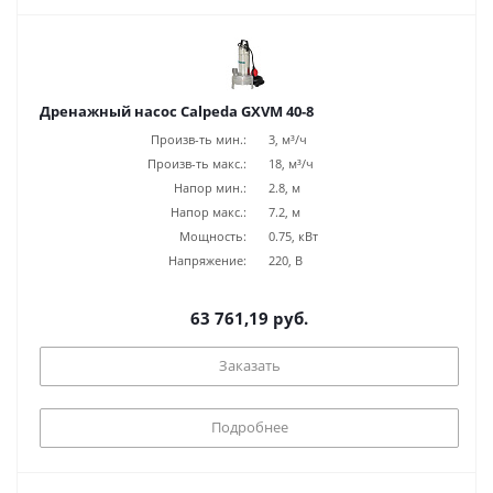
Дренажный насос Calpeda GXVM 40-8
Произв-ть мин.:
3, м³/ч
Произв-ть макс.:
18, м³/ч
Напор мин.:
2.8, м
Напор макс.:
7.2, м
Мощность:
0.75, кВт
Напряжение:
220, В
63 761,19 руб.
Заказать
Подробнее