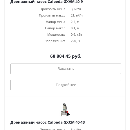
Дренажный насос Calpeda GXVM 40-9
Произв-ть мин.:
3, м³/ч
Произв-ть макс.:
21, м³/ч
Напор мин.:
2.4, м
Напор макс.:
8.1, м
Мощность:
0.9, кВт
Напряжение:
220, В
68 804,45 руб.
Заказать
Подробнее
Дренажный насос Calpeda GXCM 40-13
Произв-ть мин.:
3, м³/ч