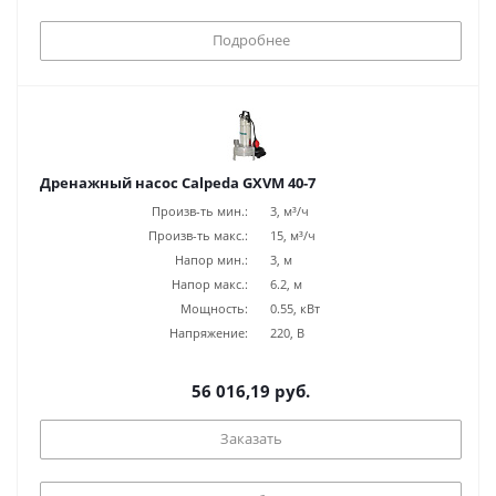
Подробнее
Дренажный насос Calpeda GXVM 40-7
Произв-ть мин.:
3, м³/ч
Произв-ть макс.:
15, м³/ч
Напор мин.:
3, м
Напор макс.:
6.2, м
Мощность:
0.55, кВт
Напряжение:
220, В
56 016,19 руб.
Заказать