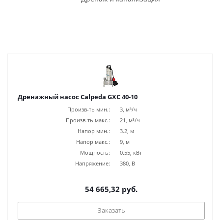
Дренажный насос Calpeda GXC 40-10
Произв-ть мин.:
3, м³/ч
Произв-ть макс.:
21, м³/ч
Напор мин.:
3.2, м
Напор макс.:
9, м
Мощность:
0.55, кВт
Напряжение:
380, В
54 665,32 руб.
Заказать