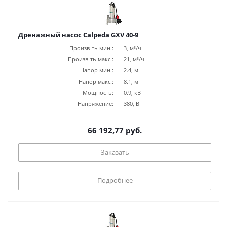
Дренажный насос Calpeda GXV 40-9
Произв-ть мин.:
3, м³/ч
Произв-ть макс.:
21, м³/ч
Напор мин.:
2.4, м
Напор макс.:
8.1, м
Мощность:
0.9, кВт
Напряжение:
380, В
66 192,77 руб.
Заказать
Подробнее