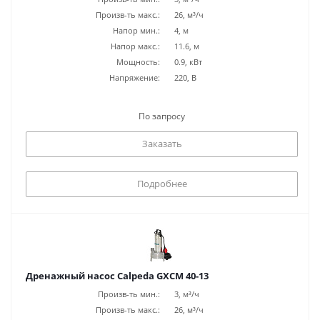
Произв-ть макс.:
26, м³/ч
Напор мин.:
4, м
Напор макс.:
11.6, м
Мощность:
0.9, кВт
Напряжение:
220, В
По запросу
Заказать
Подробнее
Дренажный насос Calpeda GXCM 40-13
Произв-ть мин.:
3, м³/ч
Произв-ть макс.:
26, м³/ч