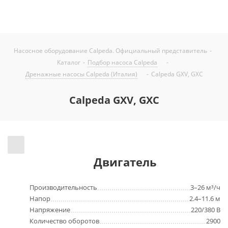
Насосное оборудование Calpeda. Официальный представитель
-
Каталог
-
Подбор насоса Calpeda
-
Дренажные насосы Calpeda (Италия)
-
Calpeda GXV, GXC
Calpeda GXV, GXC
Двигатель
Производительность
3–26 м³/ч
Напор
2.4–11.6 м
Напряжение
220/380 В
Количество оборотов
2900