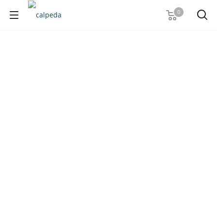
0
Calpeda MPC
Насосы Calpeda MPC принадлежат к
самовсасывающему типу. Хорошо справляется с
перекачкой чистой воды и воды с небольшим
содержанием твердых или жидких частиц,
представляющих смесь пыли, сульфатов, нитратов и
др. Широко применяются в установках,
предназначенных для фильтрации воды в бассейнах.