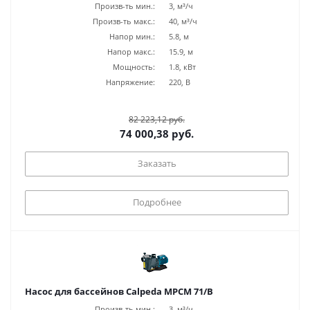
Произв-ть мин.:
3, м³/ч
Произв-ть макс.:
40, м³/ч
Напор мин.:
5.8, м
Напор макс.:
15.9, м
Мощность:
1.8, кВт
Напряжение:
220, В
82 223,12 руб.
74 000,38 руб.
Заказать
Подробнее
Насос для бассейнов Calpeda MPCM 71/B
Произв-ть мин.:
3, м³/ч