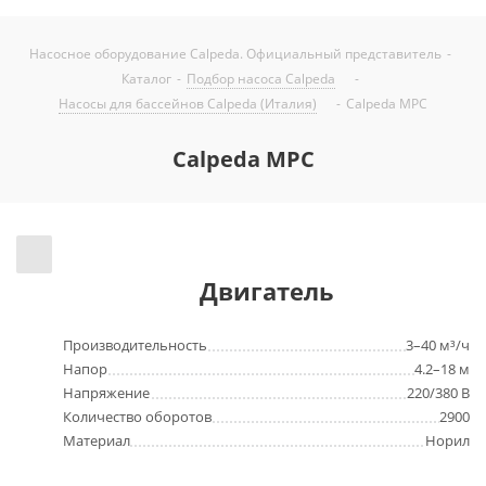
Насосное оборудование Calpeda. Официальный представитель
-
Каталог
-
Подбор насоса Calpeda
-
Насоcы для бассейнов Calpeda (Италия)
-
Calpeda MPC
Calpeda MPC
Двигатель
Производительность
3–40 м³/ч
Напор
4.2–18 м
Напряжение
220/380 В
Количество оборотов
2900
Материал
Норил