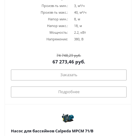
Произв-ть мин.:
3, м³/ч
Произв-ть макс.:
40, м³/ч
Напор мин.:
8, м
Напор макс.:
18, м
Мощность:
2.2, кВт
Напряжение:
380, В
74 748,29 руб.
67 273,46 руб.
Заказать
Подробнее
Насос для бассейнов Calpeda MPCM 71/B