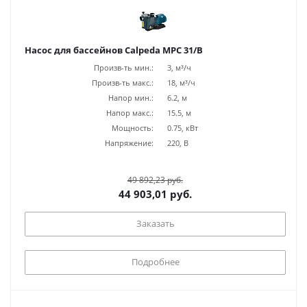
Насос для бассейнов Calpeda MPC 31/B
Произв-ть мин.:
3, м³/ч
Произв-ть макс.:
18, м³/ч
Напор мин.:
6.2, м
Напор макс.:
15.5, м
Мощность:
0.75, кВт
Напряжение:
220, В
49 892,23 руб.
44 903,01 руб.
Заказать
Подробнее