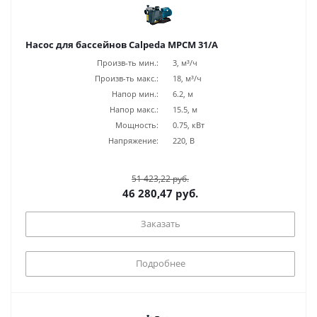
Насос для бассейнов Calpeda MPCM 31/A
Произв-ть мин.:
3, м³/ч
Произв-ть макс.:
18, м³/ч
Напор мин.:
6.2, м
Напор макс.:
15.5, м
Мощность:
0.75, кВт
Напряжение:
220, В
51 423,22 руб.
46 280,47 руб.
Заказать
Подробнее