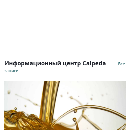
лучшей
цены
на
насосы
Calpeda!
Информационный центр Calpeda
Все
записи