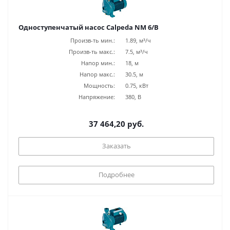
Одноступенчатый насос Calpeda NM 6/B
Произв-ть мин.:
1.89, м³/ч
Произв-ть макс.:
7.5, м³/ч
Напор мин.:
18, м
Напор макс.:
30.5, м
Мощность:
0.75, кВт
Напряжение:
380, В
37 464,20 руб.
Заказать
Подробнее