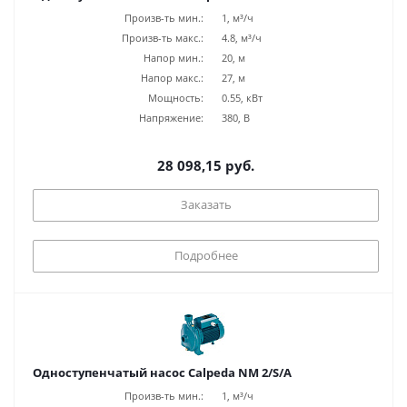
Произв-ть мин.:
1, м³/ч
Произв-ть макс.:
4.8, м³/ч
Напор мин.:
20, м
Напор макс.:
27, м
Мощность:
0.55, кВт
Напряжение:
380, В
28 098,15 руб.
Заказать
Подробнее
Одноступенчатый насос Calpeda NM 2/S/A
Произв-ть мин.:
1, м³/ч