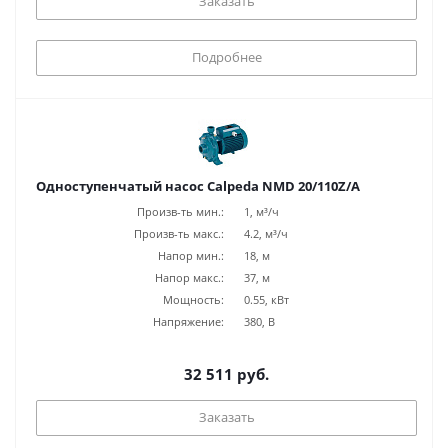
Заказать
Подробнее
Одноступенчатый насос Calpeda NMD 20/110Z/A
Произв-ть мин.:
1, м³/ч
Произв-ть макс.:
4.2, м³/ч
Напор мин.:
18, м
Напор макс.:
37, м
Мощность:
0.55, кВт
Напряжение:
380, В
32 511 руб.
Заказать