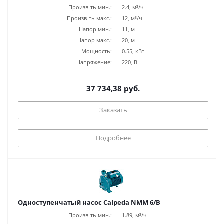
Произв-ть мин.:
2.4, м³/ч
Произв-ть макс.:
12, м³/ч
Напор мин.:
11, м
Напор макс.:
20, м
Мощность:
0.55, кВт
Напряжение:
220, В
37 734,38 руб.
Заказать
Подробнее
Одноступенчатый насос Calpeda NMM 6/B
Произв-ть мин.:
1.89, м³/ч