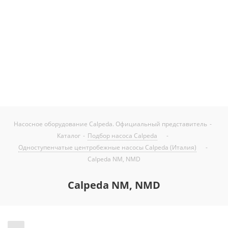
оптимально для большинства сетей их области
применения. Специальные исполнения этих насосов
позволяют возможность работы с другими средами в
том числе и с повышенной или пониженной
кислотностью.
Насосное оборудование Calpeda. Официальный представитель
-
Каталог
-
Подбор насоса Calpeda
-
Одноступенчатые центробежные насосы Calpeda (Италия)
-
Calpeda NM, NMD
Calpeda NM, NMD