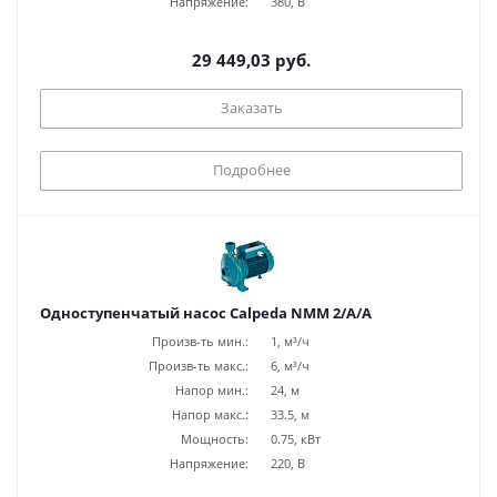
Напряжение:
380, В
29 449,03 руб.
Заказать
Подробнее
Одноступенчатый насос Calpeda NMM 2/A/A
Произв-ть мин.:
1, м³/ч
Произв-ть макс.:
6, м³/ч
Напор мин.:
24, м
Напор макс.:
33.5, м
Мощность:
0.75, кВт
Напряжение:
220, В