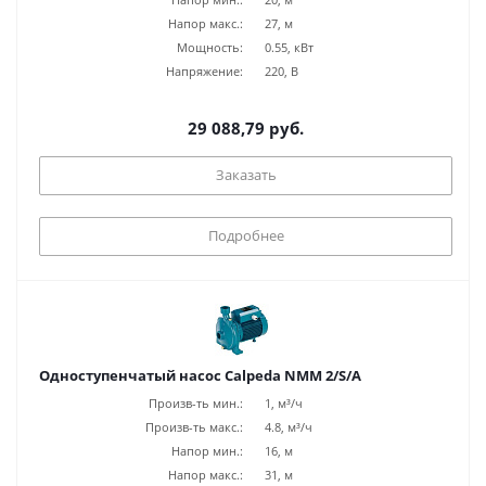
Напор макс.:
27, м
Мощность:
0.55, кВт
Напряжение:
220, В
29 088,79 руб.
Заказать
Подробнее
Одноступенчатый насос Calpeda NMM 2/S/A
Произв-ть мин.:
1, м³/ч
Произв-ть макс.:
4.8, м³/ч
Напор мин.:
16, м
Напор макс.:
31, м