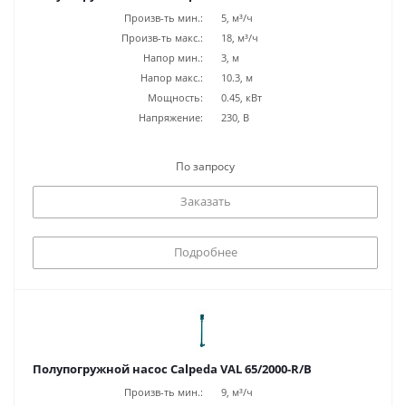
Произв-ть мин.:
5, м³/ч
Произв-ть макс.:
18, м³/ч
Напор мин.:
3, м
Напор макс.:
10.3, м
Мощность:
0.45, кВт
Напряжение:
230, В
По запросу
Заказать
Подробнее
Полупогружной насос Calpeda VAL 65/2000-R/B
Произв-ть мин.:
9, м³/ч