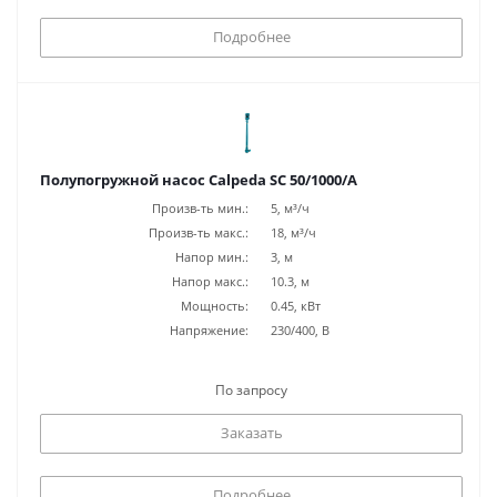
Подробнее
Полупогружной насос Calpeda SC 50/1000/A
Произв-ть мин.:
5, м³/ч
Произв-ть макс.:
18, м³/ч
Напор мин.:
3, м
Напор макс.:
10.3, м
Мощность:
0.45, кВт
Напряжение:
230/400, В
По запросу
Заказать
Подробнее