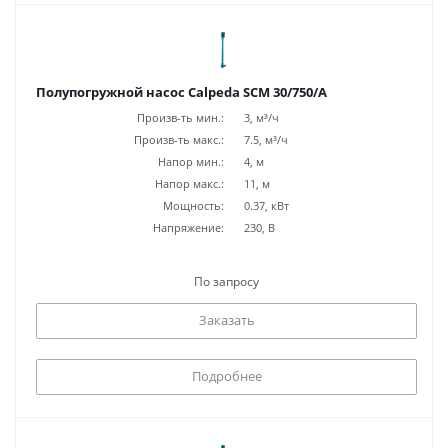
Полупогружной насос Calpeda SCM 30/750/A
Произв-ть мин.:
3, м³/ч
Произв-ть макс.:
7.5, м³/ч
Напор мин.:
4, м
Напор макс.:
11, м
Мощность:
0.37, кВт
Напряжение:
230, В
По запросу
Заказать
Подробнее