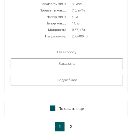
Произв-ть мин.:
3, м³/ч
Произв-ть макс.:
7.5, м³/ч
Напор мин.:
4, м
Напор макс.:
11, м
Мощность:
0.37, кВт
Напряжение:
230/400, В
По запросу
Заказать
Подробнее
Показать еще
1
2