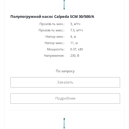
Полупогружной насос Calpeda SCM 30/500/A
Произв-ть мин.:
3, м³/ч
Произв-ть макс.:
7.5, м³/ч
Напор мин.:
4, м
Напор макс.:
11, м
Мощность:
0.37, кВт
Напряжение:
230, В
По запросу
Заказать
Подробнее