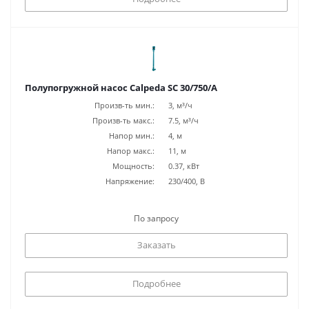
Полупогружной насос Calpeda SC 30/750/A
Произв-ть мин.:
3, м³/ч
Произв-ть макс.:
7.5, м³/ч
Напор мин.:
4, м
Напор макс.:
11, м
Мощность:
0.37, кВт
Напряжение:
230/400, В
По запросу
Заказать
Подробнее