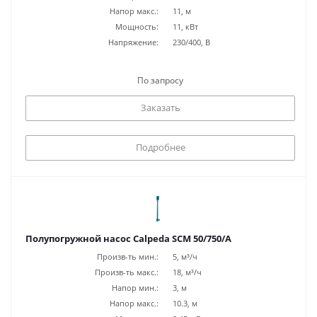
Напор макс.:
11, м
Мощность:
11, кВт
Напряжение:
230/400, В
По запросу
Заказать
Подробнее
Полупогружной насос Calpeda SCM 50/750/A
Произв-ть мин.:
5, м³/ч
Произв-ть макс.:
18, м³/ч
Напор мин.:
3, м
Напор макс.:
10.3, м