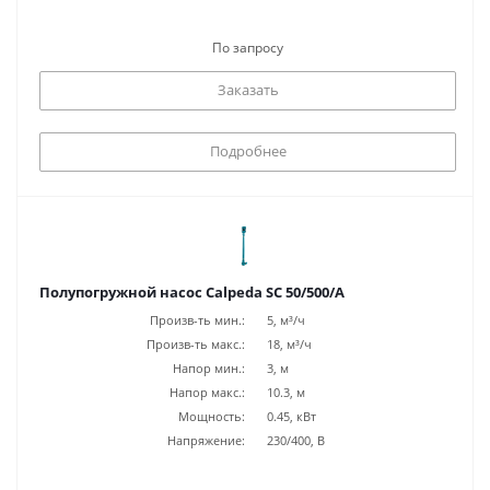
По запросу
Заказать
Подробнее
Полупогружной насос Calpeda SC 50/500/A
Произв-ть мин.:
5, м³/ч
Произв-ть макс.:
18, м³/ч
Напор мин.:
3, м
Напор макс.:
10.3, м
Мощность:
0.45, кВт
Напряжение:
230/400, В