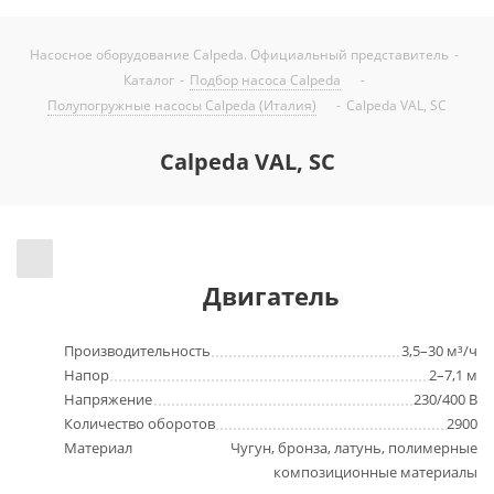
Насосное оборудование Calpeda. Официальный представитель
-
Каталог
-
Подбор насоса Calpeda
-
Полупогружные насосы Calpeda (Италия)
-
Calpeda VAL, SC
Calpeda VAL, SC
Двигатель
Производительность
3,5–30 м³/ч
Напор
2–7,1 м
Напряжение
230/400 В
Количество оборотов
2900
Материал
Чугун, бронза, латунь, полимерные
композиционные материалы