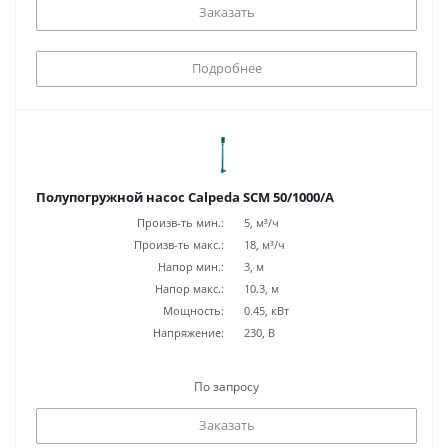
Заказать
Подробнее
Полупогружной насос Calpeda SCM 50/1000/A
Произв-ть мин.:
5, м³/ч
Произв-ть макс.:
18, м³/ч
Напор мин.:
3, м
Напор макс.:
10.3, м
Мощность:
0.45, кВт
Напряжение:
230, В
По запросу
Заказать