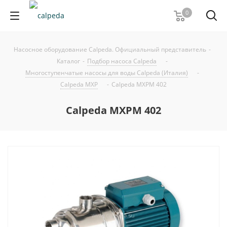
0
Насосное оборудование Calpeda. Официальный представитель
-
Каталог
-
Подбор насоса Calpeda
-
Многоступенчатые насосы для воды Calpeda (Италия)
-
Calpeda MXP
-
Calpeda MXPM 402
Calpeda MXPM 402