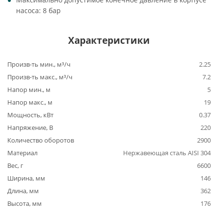
насоса: 8 бар
Характеристики
Произв-ть мин., м³/ч
2.25
Произв-ть макс., м³/ч
7.2
Напор мин., м
5
Напор макс., м
19
Мощность, кВт
0.37
Напряжение, В
220
Количество оборотов
2900
Материал
Нержавеющая сталь AISI 304
Вес, г
6600
Ширина, мм
146
Длина, мм
362
Высота, мм
176