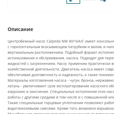
Описание
Центробежный насос Calpeda NM 40/16A/C имеет консольн
с горизонтальным всасывающим патрубком и валом, и нап
вертикальным расположением. Подобный формат исполнен
использования и обслуживания. насоса. Подходит для пере
жидкостей с загрязнением. Насос применим практически во
хозяйственной деятельности. Двигатель насоса имеет сов
обеспечивая долговечность и надежность, а также пониже
Материалы изготовления насоса - чугун, бронза, нержавею
латунь - увеличивают срок эксплуатирования насосного о
коррозию и окисление. Специальные исполнения этих нас
работы с другими средами в том числе и с повышенной ил
Также специальные торцевые уплотнения позволяют рабо
водогликолевыми смесями. Кроме того, возможно взрыво
Моноблочное строение полностью защищает от попадания