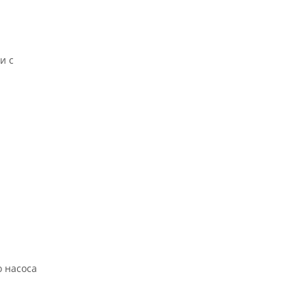
и с
о насоса