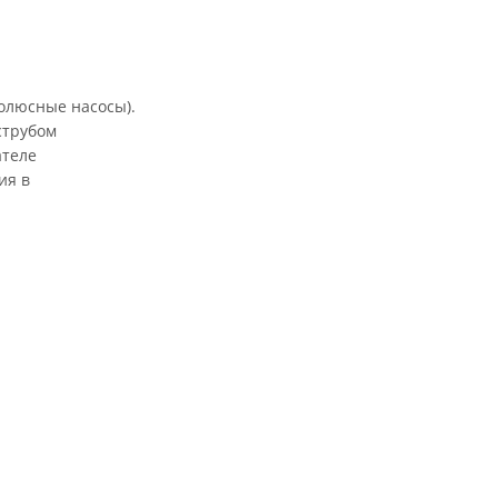
полюсные насосы).
струбом
ателе
ия в