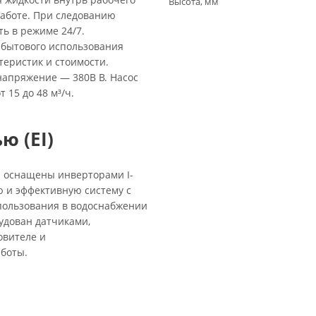
Высота, мм
работе. При следованию
ть в режиме 24/7.
 бытового использования
еристик и стоимости.
 напряжение — 380В В. Насос
 15 до 48 м³/ч.
ю (EI)
 и оснащены инверторами I-
 и эффективную систему с
пользования в водоснабжении
удован датчиками,
овителе и
боты.