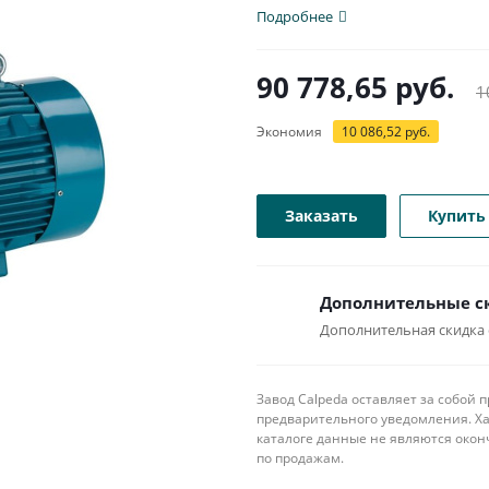
патрубком с...
Подробнее
90 778,65
руб.
1
Экономия
10 086,52
руб.
Заказать
Купить 
Дополнительные ск
Дополнительная скидка о
Завод Calpeda оставляет за собой
предварительного уведомления. Ха
каталоге данные не являются око
по продажам.