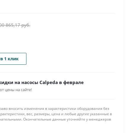
00 865,17
руб.
в 1 клик
идки на насосы Calpeda в феврале
т цены на сайте!
 право вносить изменения в характеристики оборудования без
рактеристики, вес, размеры, цена и любые другие указанные в
нчательными. Окончательные данные уточняйте у менеджеров