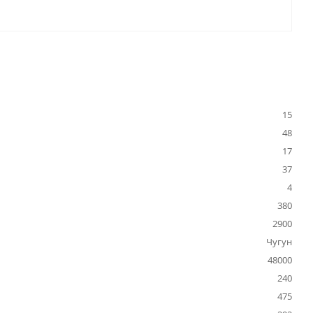
15
48
17
37
4
380
2900
Чугун
48000
240
475