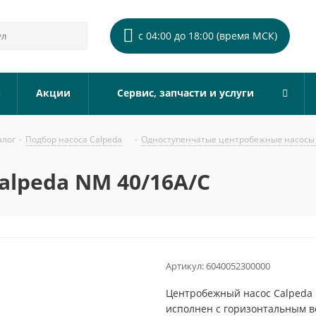
с 04:00 до 18:00 (время МСК)
Акции
Сервис, запчасти и услуги
алог
-
Подбор насоса Calpeda
-
Одноступенчатые центробежные насосы 
alpeda NM 40/16A/C
Артикул:
6040052300000
Центробежный насос Calpeda 
исполнен с горизонтальным 