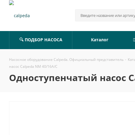
🔍 ПОДБОР НАСОСА
Каталог
Насосное оборудование Calpeda. Официальный представитель
-
Кат
насос Calpeda NM 40/16A/C
Одноступенчатый насос C