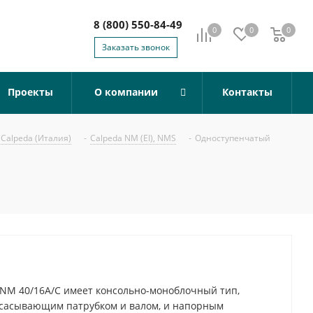
8 (800) 550-84-49
0
0
0
0
Заказать звонок
Проекты
О компании
Контакты
Calpeda (Италия)
-
Calpeda NM (EI), NMS
-
Одноступенчатый
NM 40/16A/C имеет консольно-моноблочный тип,
всасывающим патрубком и валом, и напорным