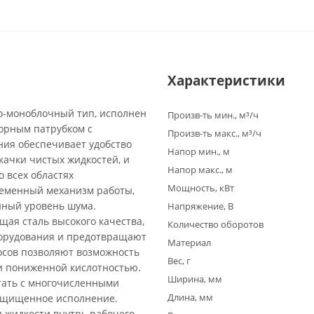
Характеристики
о-моноблочный тип, исполнен
Произв-ть мин., м³/ч
орным патрубком с
Произв-ть макс., м³/ч
ия обеспечивает удобство
Напор мин., м
качки чистых жидкостей, и
Напор макс., м
 всех областях
Мощность, кВт
ременный механизм работы,
нный уровень шума.
Напряжение, В
щая сталь высокого качества,
Количество оборотов
борудования и предотвращают
Материал
осов позволяют возможность
Вес, г
и пониженной кислотностью.
Ширина, мм
тать с многочисленными
Длина, мм
защищенное исполнение.
 жидкости внутрь рабочего