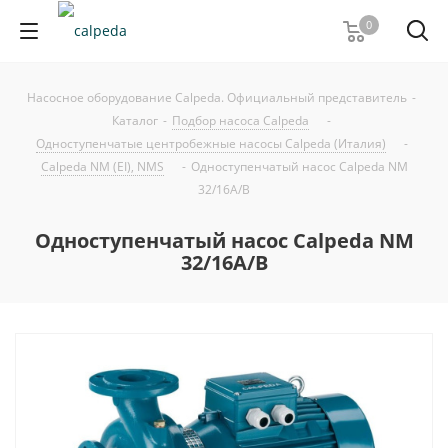
0
Насосное оборудование Calpeda. Официальный представитель
-
Каталог
-
Подбор насоса Calpeda
-
Одноступенчатые центробежные насосы Calpeda (Италия)
-
Calpeda NM (EI), NMS
-
Одноступенчатый насос Calpeda NM
32/16A/B
Одноступенчатый насос Calpeda NM
32/16A/B