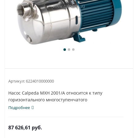
Артикул:
6224010000000
Насос Calpeda MXH 2001/A относится к типу
горизонтального многоступенчатого
водонапорного...
Подробнее
87 626,61
руб.