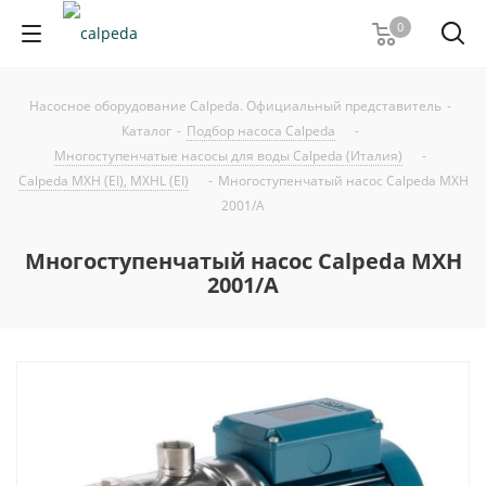
0
Насосное оборудование Calpeda. Официальный представитель
-
Каталог
-
Подбор насоса Calpeda
-
Многоступенчатые насосы для воды Calpeda (Италия)
-
Calpeda MXH (EI), MXHL (EI)
-
Многоступенчатый насос Calpeda MXH
2001/A
Многоступенчатый насос Calpeda MXH
2001/A