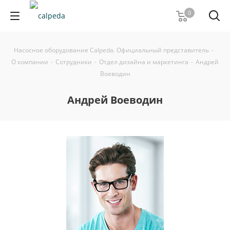
0
Насосное оборудование Calpeda. Официальный представитель
-
О компании
-
Сотрудники
-
Отдел дизайна и маркетинга
-
Андрей
Воеводин
Андрей Воеводин