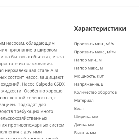
Характеристики
ным насосам, обладающим
Произв-ть мин., м³/ч
чил признание в широком
Произв-ть макс., м³/ч
и на бытовых объектах, из-за
Напор мин., м
простоте использования.
Напор макс., м
ая нержавеющая сталь AISI
Мощность, кВт
орых состоит насос, защищают
реждений. Насос Calpeda 6SDX
Напряжение, В
е жидкости. Особенно хорошо
Количество оборотов
повышенной соленостью, с
Материал
ацией. Подходят для
Вес, г
зводств требующих много
Ширина, мм
сельскохозяйственных
Длина, мм
ения противопожарных систем
полнения с другими
Высота, мм
олее высокой температурой.