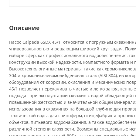
Описание
Насос Calpeda 6SDX 45/1 относится к погружным скважин
универсальностью и решающим широкий круг задач. Полу
наборе сфер, как профессионального водообеспечения, так 
конструкции высокой надежности, компактного формата и 
Высокотехнологичные материалы, такие как хромоникелев
304 и хромоникелевомолибденовая сталь (AISI 304), из кот
оборудования от коррозии, окисления и механических пов
45/1 позволяет перекачивать чистые и легко загрязненны
подходят при эксплуатации скважин с водой обладающей 
повышенной жесткостью и значительной общей минерализ
использования в скважинах на большой глубине для прои
технической воды, для свиноферм, птицефабрик и прочих 
объектов, питьевого водоснабжения, а также водообеспеч
различной степени сложности. Возможны специальные ис
напряжениями и частотой 60Гц, а также для жидкостей с б