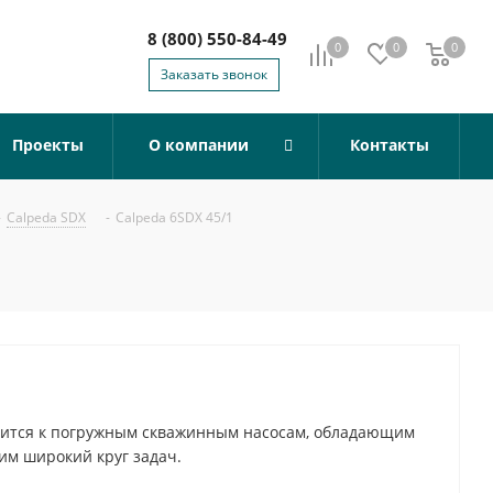
8 (800) 550-84-49
0
0
0
0
Заказать звонок
Проекты
О компании
Контакты
-
Calpeda SDX
-
Calpeda 6SDX 45/1
осится к погружным скважинным насосам, обладающим
м широкий круг задач.