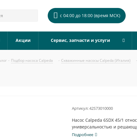
с 04:00 до 18:00 (время МСК)
Акции
Сервис, запчасти и услуги
алог
-
Подбор насоса Calpeda
-
Скважинные насосы Calpeda (Италия)
Артикул:
42S73010000
Насос Calpeda 6SDX 45/1 отн
универсальностью и решающи
Подробнее