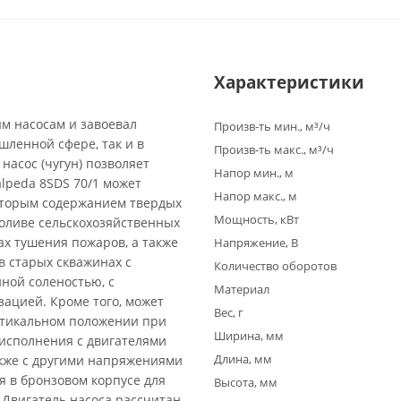
Характеристики
ым насосам и завоевал
Произв-ть мин., м³/ч
шленной сфере, так и в
Произв-ть макс., м³/ч
насос (чугун) позволяет
Напор мин., м
alpeda 8SDS 70/1 может
Напор макс., м
оторым содержанием твердых
Мощность, кВт
поливе сельскохозяйственных
ах тушения пожаров, а также
Напряжение, В
в старых скважинах с
Количество оборотов
ной соленостью, с
Материал
ацией. Кроме того, может
Вес, г
ертикальном положении при
Ширина, мм
исполнения с двигателями
Длина, мм
кже с другими напряжениями
я в бронзовом корпусе для
Высота, мм
 Двигатель насоса рассчитан