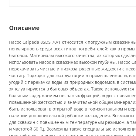
Описание
Насос Calpeda 8SDS 70/1 относится к погружным скважинн
популярность среди всех типов потребителей: как в промы
бытовой. Материалы высокого качества, из которых сделан 
использовать насос в скважинах высокой глубины. Насос C
перекачивать чистые и низкозагрязенные жидкости с нек
частиц. Подходят для эксплуатации в промышленности, в 
угодий с перекачки воды из природных водоемов, в систем
экпслуатируются в бытовых объектах. Также используются 
большим содержанием песчаных фракций, воды с повышен
повышенной жесткостью и значительной общей минерализ
быть использован в открытой воде в горизонтальном и в
наличии дополнительной рубашки охлаждения. Возможны 
для скважин с повышенным температурным режимом, а та
и частотой 60 Гц. Возможны также специальные исполнени
морской воды, и воды со значительным содержанием соли.