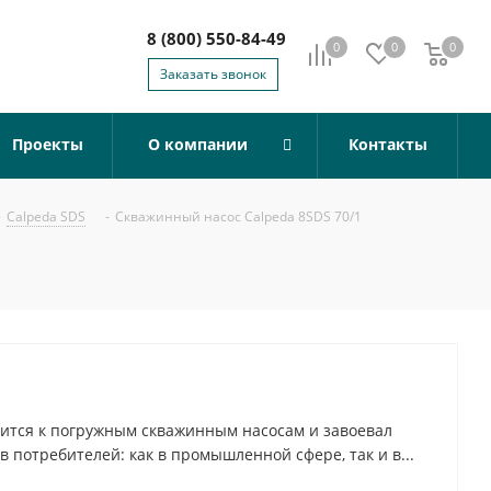
8 (800) 550-84-49
0
0
0
0
Заказать звонок
Проекты
О компании
Контакты
-
Calpeda SDS
-
Скважинный насос Calpeda 8SDS 70/1
осится к погружным скважинным насосам и завоевал
в потребителей: как в промышленной сфере, так и в...