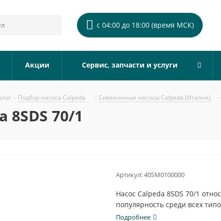
с 04:00 до 18:00 (время МСК)
Акции
Сервис, запчасти и услуги
алог
-
Подбор насоса Calpeda
-
Скважинные насосы Calpeda (Италия)
 8SDS 70/1
Артикул:
40SM0100000
Насос Calpeda 8SDS 70/1 отн
популярность среди всех типо
Подробнее