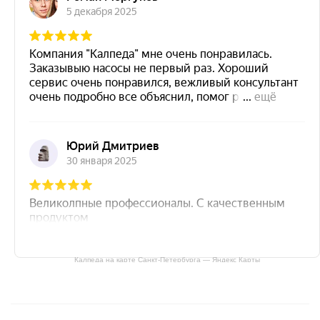
Калпеда на карте Санкт‑Петербурга — Яндекс Карты