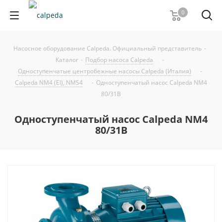
0
Насосное оборудование Calpeda. Официальный представитель
-
Каталог
-
Подбор насоса Calpeda
-
Одноступенчатые центробежные насосы Calpeda (Италия)
-
Calpeda NM4 (EI), NMS4
-
Одноступенчатый насос Calpeda NM4
80/31B
Одноступенчатый насос Calpeda NM4
80/31B