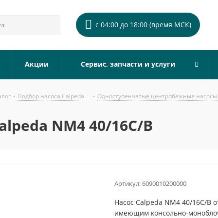
с 04:00 до 18:00 (время МСК)
Акции
Сервис, запчасти и услуги
алог
-
Подбор насоса Calpeda
-
Одноступенчатые центробежные насосы 
alpeda NM4 40/16C/B
Артикул:
6090010200000
Насос Calpeda NM4 40/16C/B 
имеющим консольно-монобло