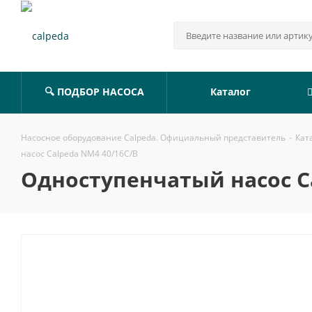
🔍 ПОДБОР НАСОСА
Каталог
Насосное оборудование Calpeda. Официальный представитель
-
Кат
насос Calpeda NM4 40/16C/B
Одноступенчатый насос C