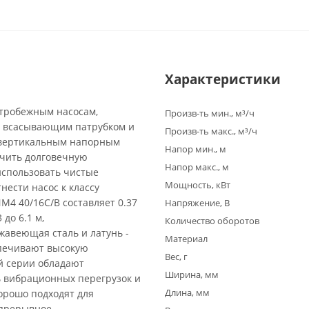
Характеристики
нтробежным насосам,
Произв-ть мин., м³/ч
 всасывающим патрубком и
Произв-ть макс., м³/ч
 вертикальным напорным
Напор мин., м
ечить долговечную
Напор макс., м
использовать чистые
Мощность, кВт
нести насос к классу
M4 40/16C/B составляет 0.37
Напряжение, В
до 6.1 м,
Количество оборотов
ржавеющая сталь и латунь -
Материал
спечивают высокую
Вес, г
ой серии обладают
Ширина, мм
ь вибрационных перегрузок и
Длина, мм
орошо подходят для
спрерывное