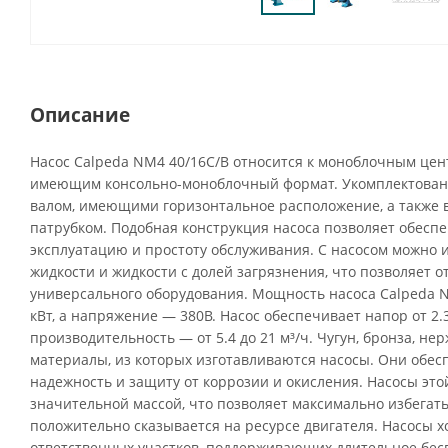
Описание
Насос Calpeda NM4 40/16C/B относится к моноблочным це
имеющим консольно-моноблочный формат. Укомплектован
валом, имеющими горизонтальное расположение, а также
патрубком. Подобная конструкция насоса позволяет обесп
эксплуатацию и простоту обслуживания. С насосом можно 
жидкости и жидкости с долей загрязнения, что позволяет от
универсального оборудования. Мощность насоса Calpeda N
кВт, а напряжение — 380В. Насос обеспечивает напор от 2.3 
производительность — от 5.4 до 21 м³/ч. Чугун, бронза, не
материалы, из которых изготавливаются насосы. Они обе
надежность и защиту от коррозии и окисления. Насосы эт
значительной массой, что позволяет максимально избегат
положительно сказывается на ресурсе двигателя. Насосы х
ответственных участков, поддерживающих длительное бе