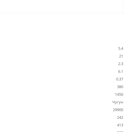
5.4
21
2.3
6.1
0.37
380
1450
Чугун
29900
242
413