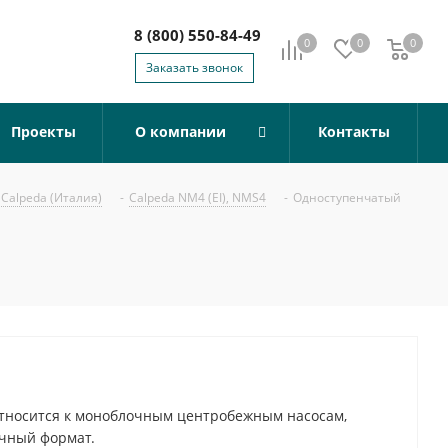
8 (800) 550-84-49
0
0
0
0
Заказать звонок
Проекты
О компании
Контакты
Calpeda (Италия)
-
Calpeda NM4 (EI), NMS4
-
Одноступенчатый
относится к моноблочным центробежным насосам,
чный формат.