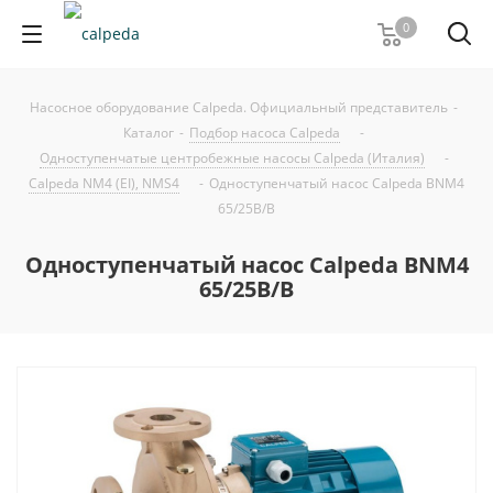
0
Насосное оборудование Calpeda. Официальный представитель
-
Каталог
-
Подбор насоса Calpeda
-
Одноступенчатые центробежные насосы Calpeda (Италия)
-
Calpeda NM4 (EI), NMS4
-
Одноступенчатый насос Calpeda BNM4
65/25B/B
Одноступенчатый насос Calpeda BNM4
65/25B/B