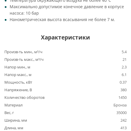
Температура окружающего воздуха не более 40°C
Максимально допустимое конечное давление в корпусе
насоса: 10 бар
Нанометрическая высота всасывания не более 7 м.
Характеристики
Произв-ть мин., м³/ч
5.4
Произв-ть макс., м³/ч
21
Напор мин., м
2.3
Напор макс., м
6.1
Мощность, кВт
0.37
Напряжение, В
380
Количество оборотов
1450
Материал
Бронза
Вес, г
35000
Ширина, мм
242
Длина, мм
413