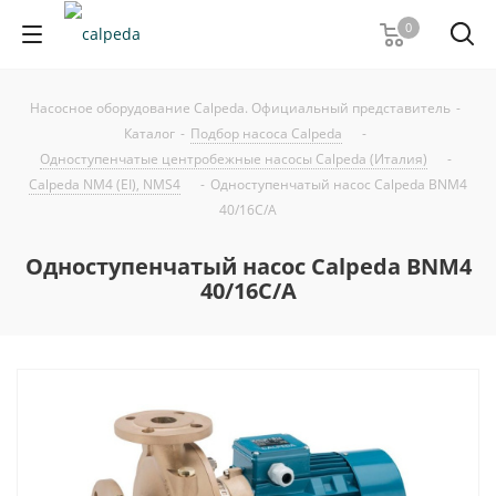
0
Насосное оборудование Calpeda. Официальный представитель
-
Каталог
-
Подбор насоса Calpeda
-
Одноступенчатые центробежные насосы Calpeda (Италия)
-
Calpeda NM4 (EI), NMS4
-
Одноступенчатый насос Calpeda BNM4
40/16C/A
Одноступенчатый насос Calpeda BNM4
40/16C/A