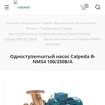
0
Насосное оборудование Calpeda. Официальный представитель
-
Каталог
-
Подбор насоса Calpeda
-
Одноступенчатые центробежные насосы Calpeda (Италия)
-
Calpeda NM4 (EI), NMS4
-
Одноступенчатый насос Calpeda B-NMS4
100/250B/A
Одноступенчатый насос Calpeda B-
NMS4 100/250B/A