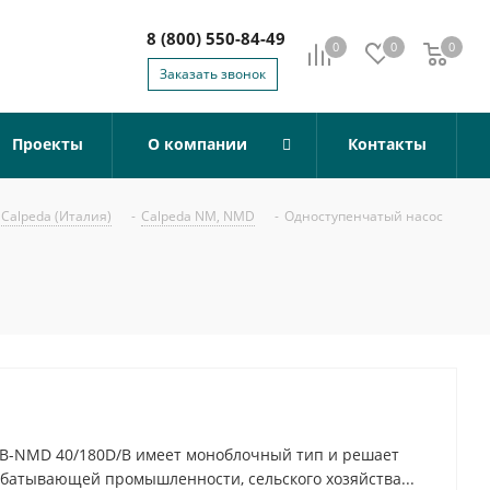
8 (800) 550-84-49
0
0
0
0
Заказать звонок
Проекты
О компании
Контакты
Calpeda (Италия)
-
Calpeda NM, NMD
-
Одноступенчатый насос
 B-NMD 40/180D/B имеет моноблочный тип и решает
батывающей промышленности, сельского хозяйства...