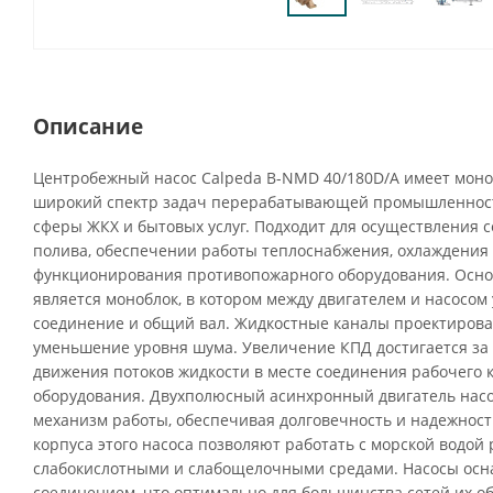
Описание
Центробежный насос Calpeda B-NMD 40/180D/A имеет мон
широкий спектр задач перерабатывающей промышленности,
сферы ЖКХ и бытовых услуг. Подходит для осуществления 
полива, обеспечении работы теплоснабжения, охлаждения
функционирования противопожарного оборудования. Осно
является моноблок, в котором между двигателем и насосом
соединение и общий вал. Жидкостные каналы проектирова
уменьшение уровня шума. Увеличение КПД достигается за
движения потоков жидкости в месте соединения рабочего к
оборудования. Двухполюсный асинхронный двигатель нас
механизм работы, обеспечивая долговечность и надежнос
корпуса этого насоса позволяют работать с морской водой
слабокислотными и слабощелочными средами. Насосы ос
соединением, что оптимально для большинства сетей их о