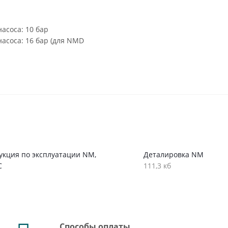
асоса: 10 бар
асоса: 16 бар (для NMD
укция по эксплуатации NM,
Деталировка NM
C
111,3 кб
Способы оплаты