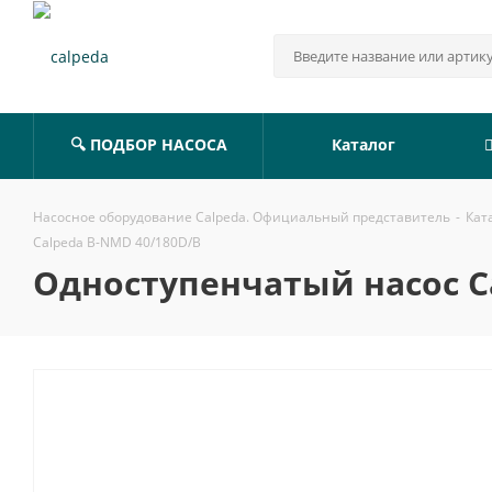
🔍 ПОДБОР НАСОСА
Каталог
Насосное оборудование Calpeda. Официальный представитель
-
Кат
Calpeda B-NMD 40/180D/B
Одноступенчатый насос C