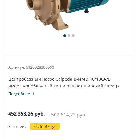
Артикул:
6120028300000
Центробежный насос Calpeda B-NMD 40/180A/B
имеет моноблочный тип и решает широкий спектр
задач...
Подробнее
452 353,26
руб.
502 614,73
руб.
Экономия
50 261,47
руб.