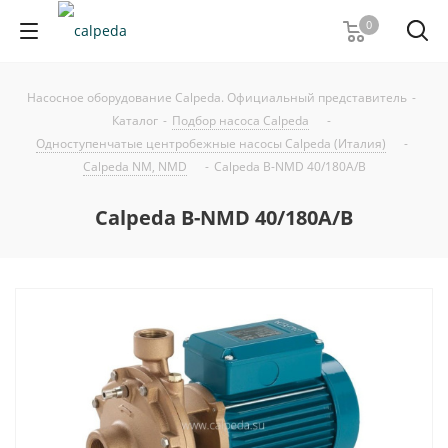
0
Насосное оборудование Calpeda. Официальный представитель
-
Каталог
-
Подбор насоса Calpeda
-
Одноступенчатые центробежные насосы Calpeda (Италия)
-
Calpeda NM, NMD
-
Calpeda B-NMD 40/180A/B
Calpeda B-NMD 40/180A/B