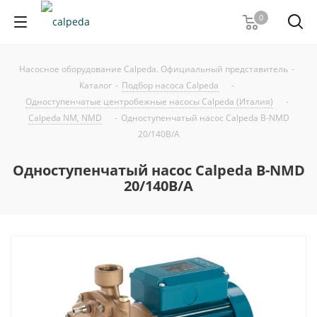
0
Насосное оборудование Calpeda. Официальный представитель
-
Каталог
-
Подбор насоса Calpeda
-
Одноступенчатые центробежные насосы Calpeda (Италия)
-
Calpeda NM, NMD
-
Одноступенчатый насос Calpeda B-NMD
20/140B/A
Одноступенчатый насос Calpeda B-NMD
20/140B/A