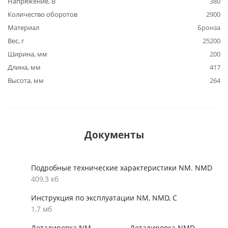
Напряжение, В
380
Количество оборотов
2900
Материал
Бронза
Вес, г
25200
Ширина, мм
200
Длина, мм
417
Высота, мм
264
Документы
Подробные технические характеристики NM. NMD
409,3 кб
Инструкция по эксплуатации NM, NMD, C
1,7 мб
Деталировка NM
Деталировка NMD