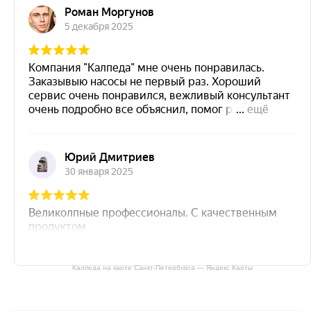
Калпеда на карте Санкт‑Петербурга — Яндекс Карты