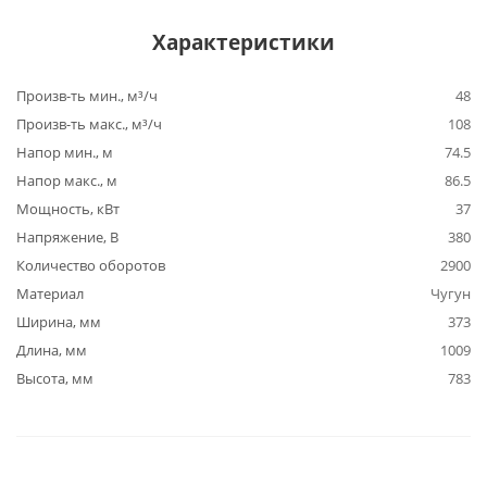
Характеристики
Произв-ть мин., м³/ч
48
Произв-ть макс., м³/ч
108
Напор мин., м
74.5
Напор макс., м
86.5
Мощность, кВт
37
Напряжение, В
380
Количество оборотов
2900
Материал
Чугун
Ширина, мм
373
Длина, мм
1009
Высота, мм
783