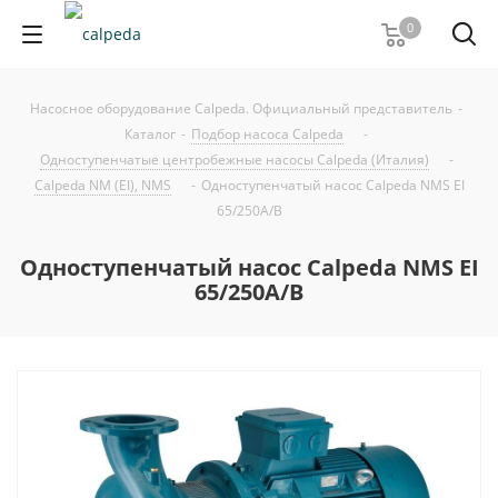
0
Насосное оборудование Calpeda. Официальный представитель
-
Каталог
-
Подбор насоса Calpeda
-
Одноступенчатые центробежные насосы Calpeda (Италия)
-
Calpeda NM (EI), NMS
-
Одноступенчатый насос Calpeda NMS EI
65/250A/B
Одноступенчатый насос Calpeda NMS EI
65/250A/B