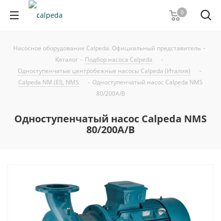
0
Насосное оборудование Calpeda. Официальный представитель
-
Каталог
-
Подбор насоса Calpeda
-
Одноступенчатые центробежные насосы Calpeda (Италия)
-
Calpeda NM (EI), NMS
-
Одноступенчатый насос Calpeda NMS
80/200A/B
Одноступенчатый насос Calpeda NMS
80/200A/B