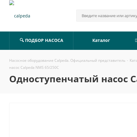
🔍 ПОДБОР НАСОСА
Каталог
Насосное оборудование Calpeda. Официальный представитель
-
Кат
насос Calpeda NMS 65/250C
Одноступенчатый насос C