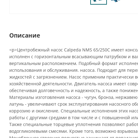
Описание
<p>Центробежный насос Calpeda NMS 65/250C имеет консо
исполнен с горизонтальным всасывающим патрубком и вал
вертикальным расположением. Подобный формат исполнен
использования и обслуживания. насоса. Подходит для пере
жидкостей с загрязнением. Насос применим практически во
хозяйственной деятельности. Двигатель насоса имеет сов
обеспечивая долговечность и надежность, а также пониже
Материалы изготовления насоса - чугун, бронза, нержавею
латунь - увеличивают срок эксплуатирования насосного о
коррозию и окисление. Специальные исполнения этих нас
работы с другими средами в том числе и с повышенной ил
Также специальные торцевые уплотнения позволяют рабо
водогликолевыми смесями. Кроме того, возможно взрыво
Моноблочное строение полностью защищает от попадания