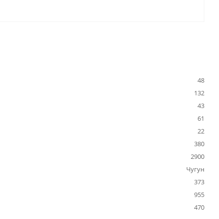
48
132
43
61
22
380
2900
Чугун
373
955
470