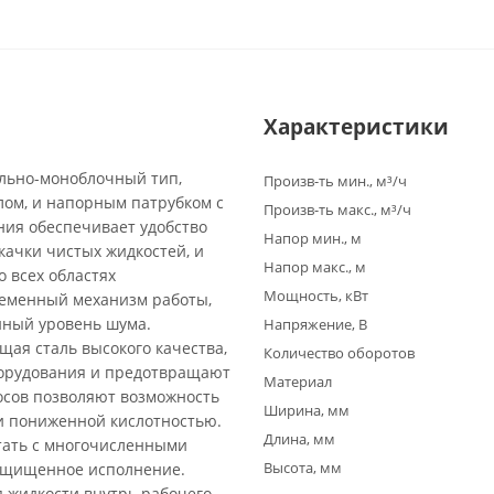
Характеристики
льно-моноблочный тип,
Произв-ть мин., м³/ч
ом, и напорным патрубком с
Произв-ть макс., м³/ч
ия обеспечивает удобство
Напор мин., м
качки чистых жидкостей, и
Напор макс., м
 всех областях
Мощность, кВт
ременный механизм работы,
нный уровень шума.
Напряжение, В
щая сталь высокого качества,
Количество оборотов
борудования и предотвращают
Материал
осов позволяют возможность
Ширина, мм
и пониженной кислотностью.
Длина, мм
тать с многочисленными
Высота, мм
защищенное исполнение.
 жидкости внутрь рабочего