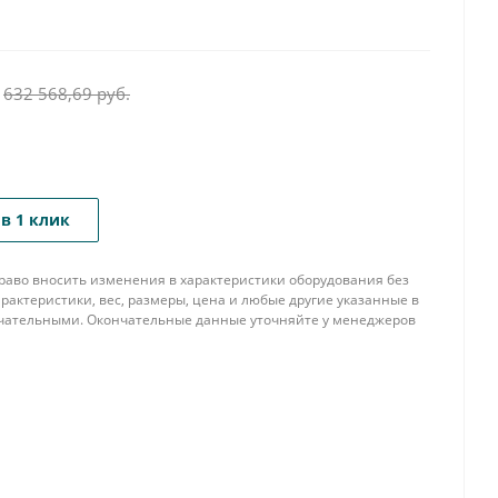
632 568,69
руб.
в 1 клик
 право вносить изменения в характеристики оборудования без
рактеристики, вес, размеры, цена и любые другие указанные в
нчательными. Окончательные данные уточняйте у менеджеров