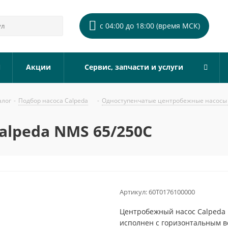
с 04:00 до 18:00 (время МСК)
Акции
Сервис, запчасти и услуги
алог
-
Подбор насоса Calpeda
-
Одноступенчатые центробежные насосы 
alpeda NMS 65/250C
Артикул:
60T0176100000
Центробежный насос Calpeda 
исполнен с горизонтальным 