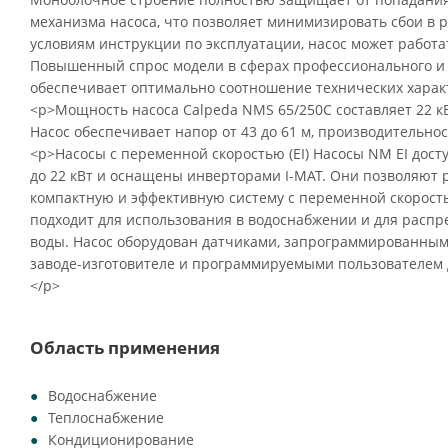
механизма насоса, что позволяет минимизировать сбои в 
условиям инструкции по эксплуатации, насос может работа
Повышенный спрос модели в сферах профессионального и
обеспечивает оптимально соотношение технических характ
<p>Мощность насоса Calpeda NMS 65/250C составляет 22 кВ
Насос обеспечивает напор от 43 до 61 м, производительност
<p>Насосы с переменной скоростью (EI) Насосы NM EI дост
до 22 кВт и оснащены инверторами I-MAT. Они позволяют
компактную и эффективную систему с переменной скорость
подходит для использования в водоснабжении и для распр
воды. Насос оборудован датчиками, запрограммированным
заводе-изготовителе и программируемыми пользователем 
</p>
Область применения
Водоснабжение
Теплоснабжение
Кондиционирование