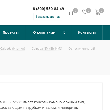
8 (800) 550-84-49
0
0
0
0
Заказать звонок
Проекты
О компании
Контакты
Calpeda (Италия)
-
Calpeda NM (EI), NMS
-
Одноступенчатый
NMS 65/250C имеет консольно-моноблочный тип,
всасывающим патрубком и валом, и напорным