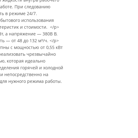
работе. При следованию
ть в режиме 24/7.
 бытового использования
еристик и стоимости. </p>
т, а напряжение — 380В В.
ь — от 48 до 132 м³/ч. </p>
упны с мощностью от 0,55 кВт
 реализовать чрезвычайно
ю, которая идеально
еделения горячей и холодной
и непосредственно на
для нужного режима работы.