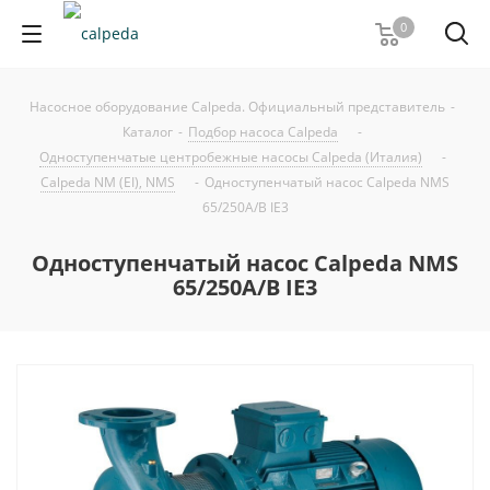
0
Насосное оборудование Calpeda. Официальный представитель
-
Каталог
-
Подбор насоса Calpeda
-
Одноступенчатые центробежные насосы Calpeda (Италия)
-
Calpeda NM (EI), NMS
-
Одноступенчатый насос Calpeda NMS
65/250A/B IE3
Одноступенчатый насос Calpeda NMS
65/250A/B IE3