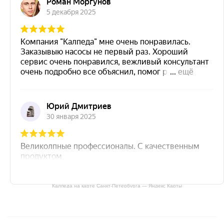
Калпеда на карте Санкт‑Петербурга — Яндекс Карты