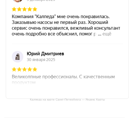
Калпеда на карте Санкт‑Петербурга — Яндекс Карты