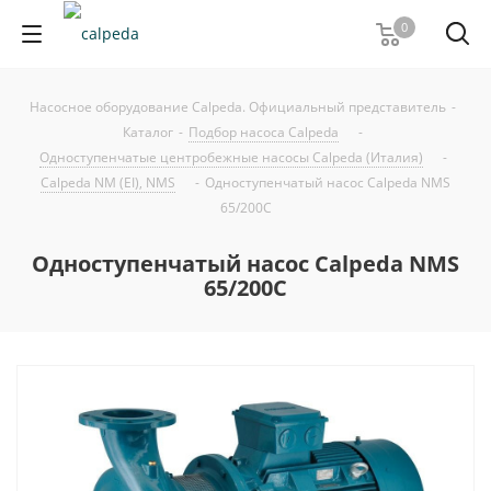
0
Насосное оборудование Calpeda. Официальный представитель
-
Каталог
-
Подбор насоса Calpeda
-
Одноступенчатые центробежные насосы Calpeda (Италия)
-
Calpeda NM (EI), NMS
-
Одноступенчатый насос Calpeda NMS
65/200C
Одноступенчатый насос Calpeda NMS
65/200C