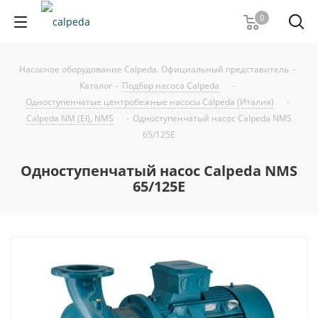
0
Насосное оборудование Calpeda. Официальный представитель
-
Каталог
-
Подбор насоса Calpeda
-
Одноступенчатые центробежные насосы Calpeda (Италия)
-
Calpeda NM (EI), NMS
-
Одноступенчатый насос Calpeda NMS
65/125E
Одноступенчатый насос Calpeda NMS
65/125E