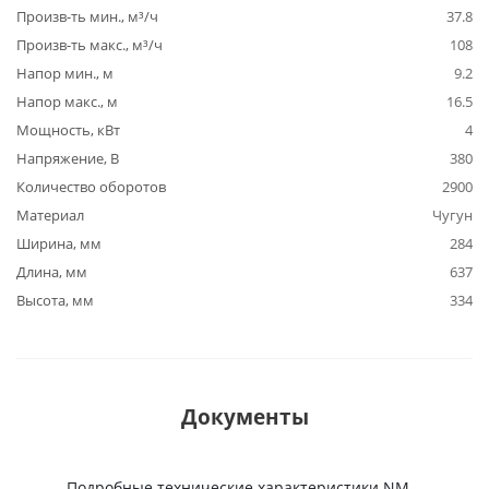
Произв-ть мин., м³/ч
37.8
Произв-ть макс., м³/ч
108
Напор мин., м
9.2
Напор макс., м
16.5
Мощность, кВт
4
Напряжение, В
380
Количество оборотов
2900
Материал
Чугун
Ширина, мм
284
Длина, мм
637
Высота, мм
334
Документы
Подробные технические характеристики NM