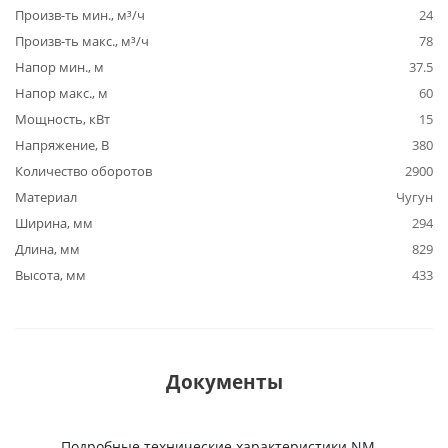
Произв-ть мин., м³/ч
24
Произв-ть макс., м³/ч
78
Напор мин., м
37.5
Напор макс., м
60
Мощность, кВт
15
Напряжение, В
380
Количество оборотов
2900
Материал
Чугун
Ширина, мм
294
Длина, мм
829
Высота, мм
433
Документы
Подробные технические характеристики NM