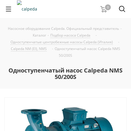
0
Насосное оборудование Calpeda. Официальный представитель
-
Каталог
-
Подбор насоса Calpeda
-
Одноступенчатые центробежные насосы Calpeda (Италия)
-
Calpeda NM (EI), NMS
-
Одноступенчатый насос Calpeda NMS
50/200S
Одноступенчатый насос Calpeda NMS
50/200S