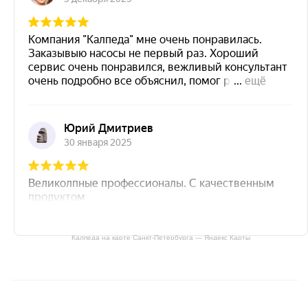
Калпеда на карте Санкт‑Петербурга — Яндекс Карты