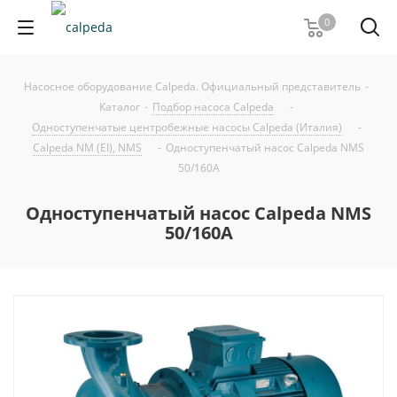
0
Насосное оборудование Calpeda. Официальный представитель
-
Каталог
-
Подбор насоса Calpeda
-
Одноступенчатые центробежные насосы Calpeda (Италия)
-
Calpeda NM (EI), NMS
-
Одноступенчатый насос Calpeda NMS
50/160A
Одноступенчатый насос Calpeda NMS
50/160A