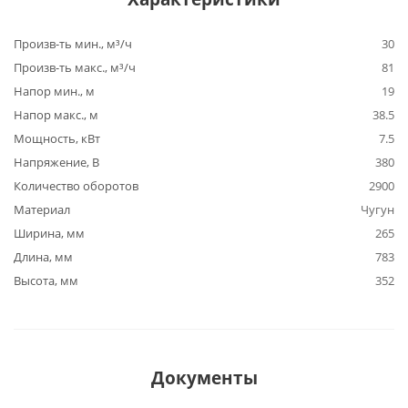
Произв-ть мин., м³/ч
30
Произв-ть макс., м³/ч
81
Напор мин., м
19
Напор макс., м
38.5
Мощность, кВт
7.5
Напряжение, В
380
Количество оборотов
2900
Материал
Чугун
Ширина, мм
265
Длина, мм
783
Высота, мм
352
Документы