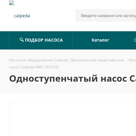
🔍 ПОДБОР НАСОСА
Каталог
Насосное оборудование Calpeda. Официальный представитель
-
Кат
насос Calpeda NMS 50/125D
Одноступенчатый насос C