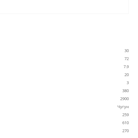
30
72
7.9
20
3
380
2900
Чугун
259
610
270