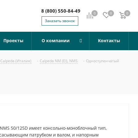
8 (800) 550-84-49
0
0
0
0
Заказать звонок
Проекты
О компании
Контакты
Calpeda (Италия)
-
Calpeda NM (EI), NMS
-
Одноступенчатый
NMS 50/125D имеет консольно-моноблочный тип,
всасывающим патрубком и валом, и напорным