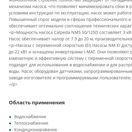
механизма насоса, что позволяет минимизировать сбои в 
условиям инструкции по эксплуатации, насос может работа
Повышенный спрос модели в сферах профессионального и
обеспечивает оптимально соотношение технических характ
<p>Мощность насоса Calpeda NMS 50/125D составляет 3 кВт
Насос обеспечивает напор от 7.9 до 20 м, производительност
<p>Насосы с переменной скоростью (EI) Насосы NM EI дост
до 22 кВт и оснащены инверторами I-MAT. Они позволяют
компактную и эффективную систему с переменной скорость
подходит для использования в водоснабжении и для распр
воды. Насос оборудован датчиками, запрограммированным
заводе-изготовителе и программируемыми пользователем 
</p>
Область применения
Водоснабжение
Теплоснабжение
Кондиционирование