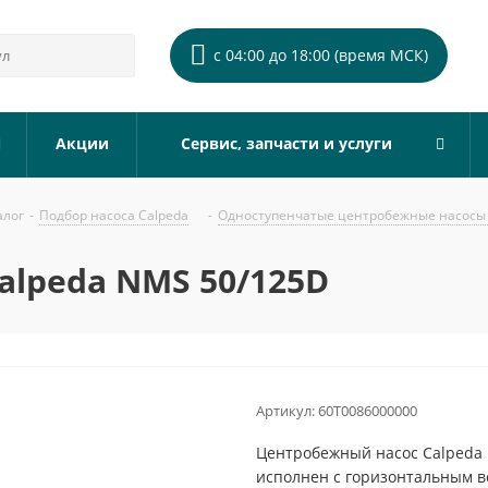
с 04:00 до 18:00 (время МСК)
Акции
Сервис, запчасти и услуги
алог
-
Подбор насоса Calpeda
-
Одноступенчатые центробежные насосы 
alpeda NMS 50/125D
Артикул:
60T0086000000
Центробежный насос Calpeda 
исполнен с горизонтальным 