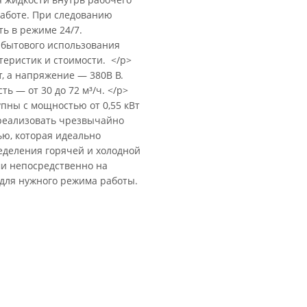
работе. При следованию
ть в режиме 24/7.
 бытового использования
еристик и стоимости. </p>
, а напряжение — 380В В.
ь — от 30 до 72 м³/ч. </p>
упны с мощностью от 0,55 кВт
 реализовать чрезвычайно
ю, которая идеально
еделения горячей и холодной
и непосредственно на
для нужного режима работы.