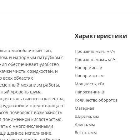
Характеристики
ольно-моноблочный тип,
Произв-ть мин., м³/ч
ом, и напорным патрубком с
Произв-ть макс., м³/ч
ия обеспечивает удобство
Напор мин., м
качки чистых жидкостей, и
Напор макс., м
 всех областях
Мощность, кВт
ременный механизм работы,
нный уровень шума.
Напряжение, В
щая сталь высокого качества,
Количество оборотов
борудования и предотвращают
Материал
осов позволяют возможность
Ширина, мм
и пониженной кислотностью.
Длина, мм
тать с многочисленными
Высота, мм
защищенное исполнение.
 жидкости внутрь рабочего