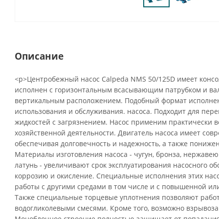
Описание
<p>Центробежный насос Calpeda NMS 50/125D имеет конс
исполнен с горизонтальным всасывающим патрубком и вал
вертикальным расположением. Подобный формат исполнен
использования и обслуживания. насоса. Подходит для пере
жидкостей с загрязнением. Насос применим практически во
хозяйственной деятельности. Двигатель насоса имеет сов
обеспечивая долговечность и надежность, а также пониже
Материалы изготовления насоса - чугун, бронза, нержавею
латунь - увеличивают срок эксплуатирования насосного о
коррозию и окисление. Специальные исполнения этих нас
работы с другими средами в том числе и с повышенной ил
Также специальные торцевые уплотнения позволяют рабо
водогликолевыми смесями. Кроме того, возможно взрыво
Моноблочное строение полностью защищает от попадания