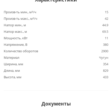
Произв-ть мин., м³/ч
15
Произв-ть макс., м³/ч
42
Напор мин., м
44.9
Напор макс., м
69.5
Мощность, кВт
11
Напряжение, В
380
Количество оборотов
2900
Материал
Чугун
Ширина, мм
354
Длина, мм
829
Высота, мм
433
Документы