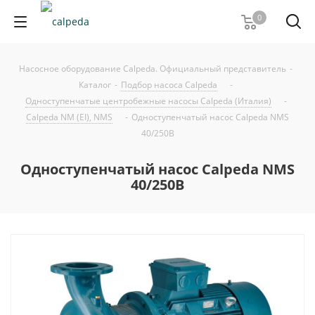
0
Насосное оборудование Calpeda. Официальный представитель
-
Каталог
-
Подбор насоса Calpeda
-
Одноступенчатые центробежные насосы Calpeda (Италия)
-
Calpeda NM (EI), NMS
-
Одноступенчатый насос Calpeda NMS
40/250B
Одноступенчатый насос Calpeda NMS
40/250B