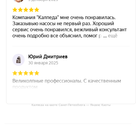
Калпеда на карте Санкт‑Петербурга — Яндекс Карты