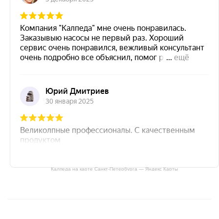
Калпеда на карте Санкт‑Петербурга — Яндекс Карты