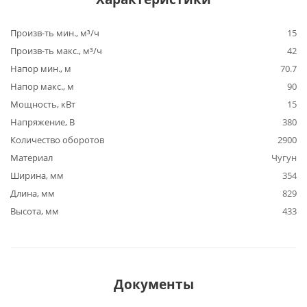
Произв-ть мин., м³/ч
15
Произв-ть макс., м³/ч
42
Напор мин., м
70.7
Напор макс., м
90
Мощность, кВт
15
Напряжение, В
380
Количество оборотов
2900
Материал
Чугун
Ширина, мм
354
Длина, мм
829
Высота, мм
433
Документы