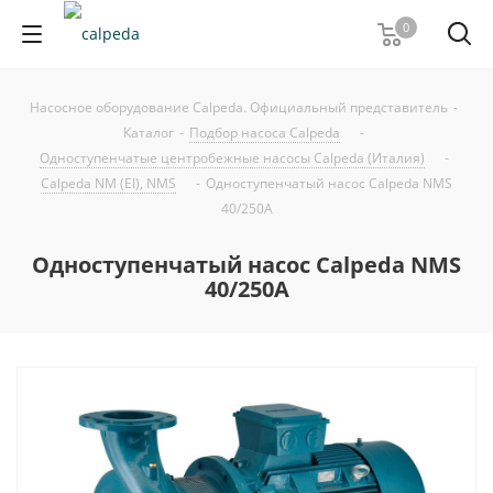
0
Насосное оборудование Calpeda. Официальный представитель
-
Каталог
-
Подбор насоса Calpeda
-
Одноступенчатые центробежные насосы Calpeda (Италия)
-
Calpeda NM (EI), NMS
-
Одноступенчатый насос Calpeda NMS
40/250A
Одноступенчатый насос Calpeda NMS
40/250A