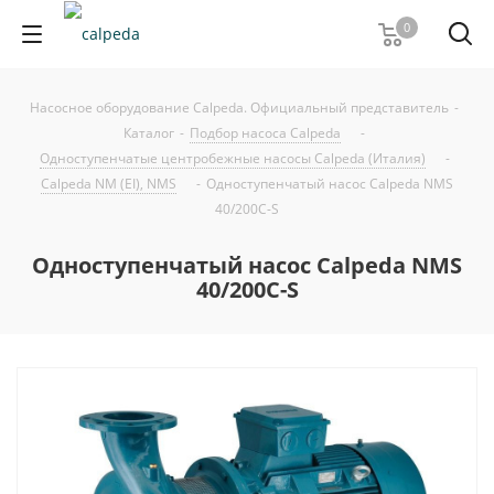
0
Насосное оборудование Calpeda. Официальный представитель
-
Каталог
-
Подбор насоса Calpeda
-
Одноступенчатые центробежные насосы Calpeda (Италия)
-
Calpeda NM (EI), NMS
-
Одноступенчатый насос Calpeda NMS
40/200C-S
Одноступенчатый насос Calpeda NMS
40/200C-S