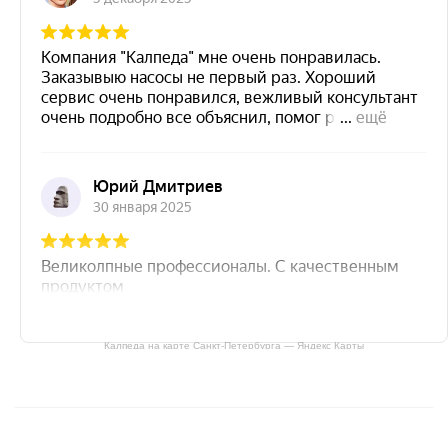
Калпеда на карте Санкт‑Петербурга — Яндекс Карты