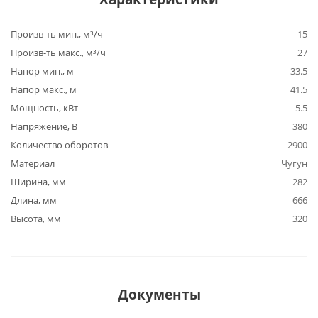
Произв-ть мин., м³/ч
15
Произв-ть макс., м³/ч
27
Напор мин., м
33.5
Напор макс., м
41.5
Мощность, кВт
5.5
Напряжение, В
380
Количество оборотов
2900
Материал
Чугун
Ширина, мм
282
Длина, мм
666
Высота, мм
320
Документы