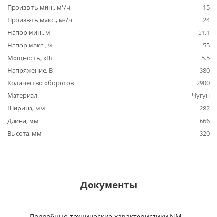
Произв-ть мин., м³/ч
15
Произв-ть макс., м³/ч
24
Напор мин., м
51.1
Напор макс., м
55
Мощность, кВт
5.5
Напряжение, В
380
Количество оборотов
2900
Материал
Чугун
Ширина, мм
282
Длина, мм
666
Высота, мм
320
Документы
Подробные технические характеристики NM