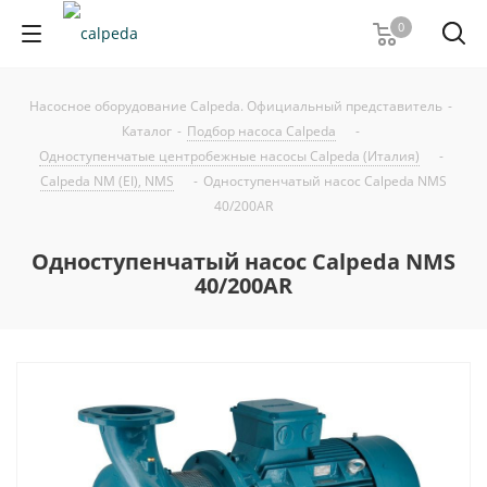
0
Насосное оборудование Calpeda. Официальный представитель
-
Каталог
-
Подбор насоса Calpeda
-
Одноступенчатые центробежные насосы Calpeda (Италия)
-
Calpeda NM (EI), NMS
-
Одноступенчатый насос Calpeda NMS
40/200AR
Одноступенчатый насос Calpeda NMS
40/200AR