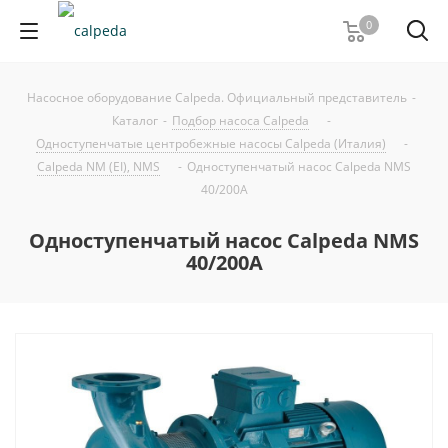
0
Насосное оборудование Calpeda. Официальный представитель
-
Каталог
-
Подбор насоса Calpeda
-
Одноступенчатые центробежные насосы Calpeda (Италия)
-
Calpeda NM (EI), NMS
-
Одноступенчатый насос Calpeda NMS
40/200A
Одноступенчатый насос Calpeda NMS
40/200A