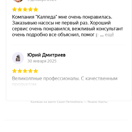
Калпеда на карте Санкт‑Петербурга — Яндекс Карты