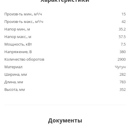
Произв-ть мин., м³/ч
15
Произв-ть макс., м³/ч
42
Напор мин., м
35.2
Напор макс., м
57.5
Мощность, кВт
7.5
Напряжение, В
380
Количество оборотов
2900
Материал
Чугун
Ширина, мм
282
Длина, мм
783
Высота, мм
352
Документы