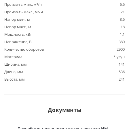
Произв-ть мин., м³/ч
6.6
Произв-ть макс., м³/ч
21
Напор мин., м
8.6
Напор макс., м
18
Мощность, кВт
1.1
Напряжение, В
380
Количество оборотов
2900
Материал
Чугун
Ширина, мм
141
Длина, мм
536
Высота, мм
241
Документы
Подробные технические характеристики NM