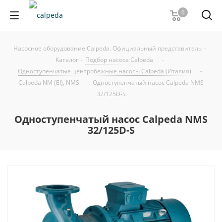
0
Насосное оборудование Calpeda. Официальный представитель
-
Каталог
-
Подбор насоса Calpeda
-
Одноступенчатые центробежные насосы Calpeda (Италия)
-
Calpeda NM (EI), NMS
-
Одноступенчатый насос Calpeda NMS
32/125D-S
Одноступенчатый насос Calpeda NMS
32/125D-S