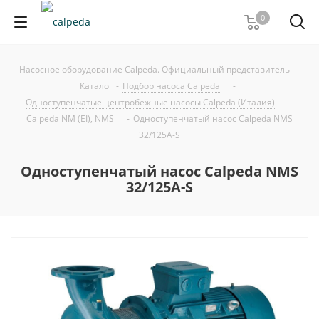
0
Насосное оборудование Calpeda. Официальный представитель
-
Каталог
-
Подбор насоса Calpeda
-
Одноступенчатые центробежные насосы Calpeda (Италия)
-
Calpeda NM (EI), NMS
-
Одноступенчатый насос Calpeda NMS
32/125A-S
Одноступенчатый насос Calpeda NMS
32/125A-S