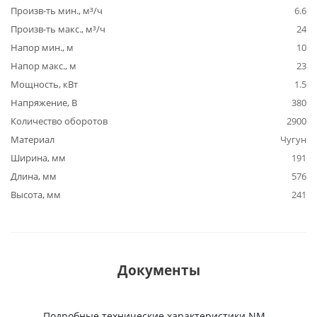
Произв-ть мин., м³/ч
6.6
Произв-ть макс., м³/ч
24
Напор мин., м
10
Напор макс., м
23
Мощность, кВт
1.5
Напряжение, В
380
Количество оборотов
2900
Материал
Чугун
Ширина, мм
191
Длина, мм
576
Высота, мм
241
Документы
Подробные технические характеристики NM