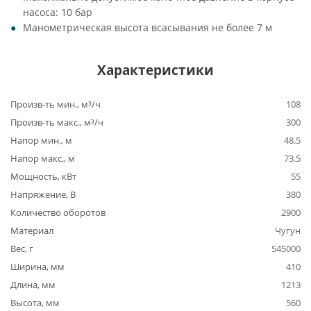
насоса: 10 бар
Манометрическая высота всасывания не более 7 м
Характеристики
Произв-ть мин., м³/ч
108
Произв-ть макс., м³/ч
300
Напор мин., м
48.5
Напор макс., м
73.5
Мощность, кВт
55
Напряжение, В
380
Количество оборотов
2900
Материал
Чугун
Вес, г
545000
Ширина, мм
410
Длина, мм
1213
Высота, мм
560