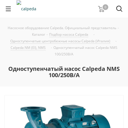
0
Насосное оборудование Calpeda. Официальный представитель
-
Каталог
-
Подбор насоса Calpeda
-
Одноступенчатые центробежные насосы Calpeda (Италия)
-
Calpeda NM (EI), NMS
-
Одноступенчатый насос Calpeda NMS
100/250B/A
Одноступенчатый насос Calpeda NMS
100/250B/A