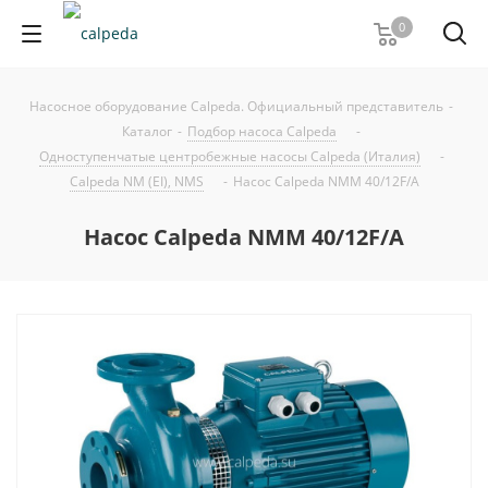
0
Насосное оборудование Calpeda. Официальный представитель
-
Каталог
-
Подбор насоса Calpeda
-
Одноступенчатые центробежные насосы Calpeda (Италия)
-
Calpeda NM (EI), NMS
-
Насос Calpeda NMM 40/12F/A
Насос Calpeda NMM 40/12F/A