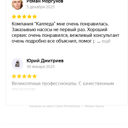
Калпеда на карте Санкт‑Петербурга — Яндекс Карты