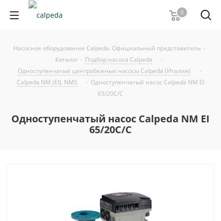
0
Насосное оборудование Calpeda. Официальный представитель
-
Каталог
-
Подбор насоса Calpeda
-
Одноступенчатые центробежные насосы Calpeda (Италия)
-
Calpeda NM (EI), NMS
-
Одноступенчатый насос Calpeda NM EI
65/20C/C
Одноступенчатый насос Calpeda NM EI
65/20C/C