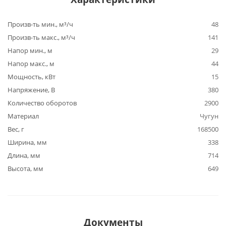
Произв-ть мин., м³/ч
48
Произв-ть макс., м³/ч
141
Напор мин., м
29
Напор макс., м
44
Мощность, кВт
15
Напряжение, В
380
Количество оборотов
2900
Материал
Чугун
Вес, г
168500
Ширина, мм
338
Длина, мм
714
Высота, мм
649
Документы