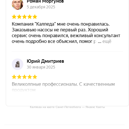
Калпеда на карте Санкт‑Петербурга — Яндекс Карты