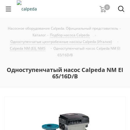
0
Насосное оборудование Calpeda. Официальный представитель
-
Каталог
-
Подбор насоса Calpeda
-
Одноступенчатые центробежные насосы Calpeda (Италия)
-
Calpeda NM (EI), NMS
-
Одноступенчатый насос Calpeda NM EI
65/16D/B
Одноступенчатый насос Calpeda NM EI
65/16D/B