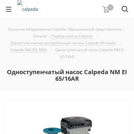
0
Насосное оборудование Calpeda. Официальный представитель
-
Каталог
-
Подбор насоса Calpeda
-
Одноступенчатые центробежные насосы Calpeda (Италия)
-
Calpeda NM (EI), NMS
-
Одноступенчатый насос Calpeda NM EI
65/16AR
Одноступенчатый насос Calpeda NM EI
65/16AR