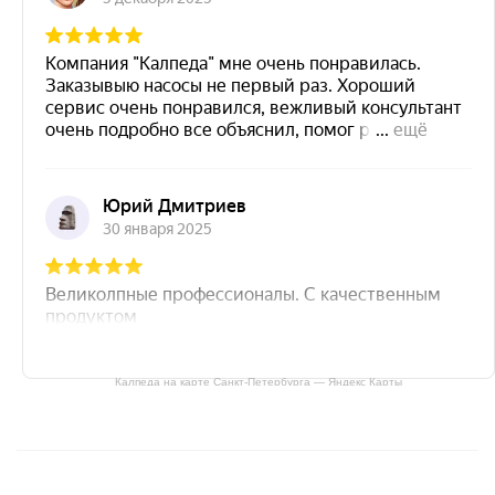
Калпеда на карте Санкт‑Петербурга — Яндекс Карты