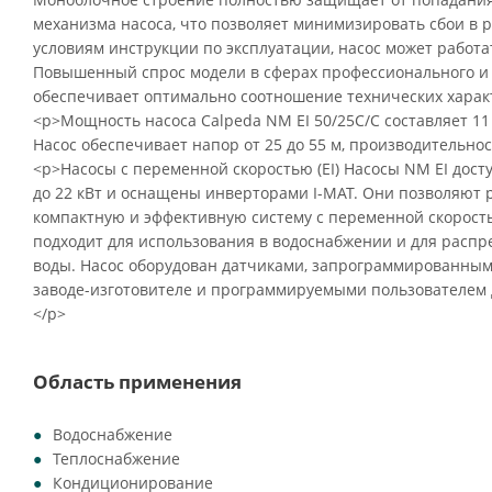
механизма насоса, что позволяет минимизировать сбои в 
условиям инструкции по эксплуатации, насос может работа
Повышенный спрос модели в сферах профессионального и
обеспечивает оптимально соотношение технических характ
<p>Мощность насоса Calpeda NM EI 50/25C/C составляет 11 
Насос обеспечивает напор от 25 до 55 м, производительност
<p>Насосы с переменной скоростью (EI) Насосы NM EI дост
до 22 кВт и оснащены инверторами I-MAT. Они позволяют
компактную и эффективную систему с переменной скорость
подходит для использования в водоснабжении и для распр
воды. Насос оборудован датчиками, запрограммированным
заводе-изготовителе и программируемыми пользователем 
</p>
Область применения
Водоснабжение
Теплоснабжение
Кондиционирование