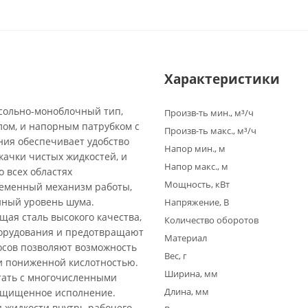
Характеристики
нсольно-моноблочный тип,
Произв-ть мин., м³/ч
ом, и напорным патрубком с
Произв-ть макс., м³/ч
ия обеспечивает удобство
Напор мин., м
качки чистых жидкостей, и
Напор макс., м
 всех областях
Мощность, кВт
ременный механизм работы,
нный уровень шума.
Напряжение, В
щая сталь высокого качества,
Количество оборотов
борудования и предотвращают
Материал
осов позволяют возможность
Вес, г
и пониженной кислотностью.
Ширина, мм
тать с многочисленными
Длина, мм
защищенное исполнение.
 жидкости внутрь рабочего