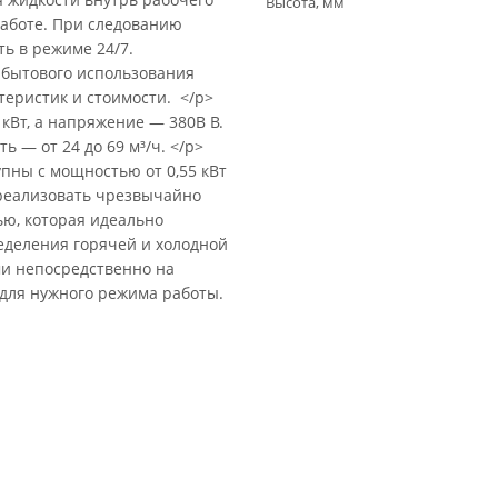
Высота, мм
работе. При следованию
ть в режиме 24/7.
 бытового использования
еристик и стоимости. </p>
кВт, а напряжение — 380В В.
ь — от 24 до 69 м³/ч. </p>
упны с мощностью от 0,55 кВт
 реализовать чрезвычайно
ю, которая идеально
еделения горячей и холодной
и непосредственно на
для нужного режима работы.