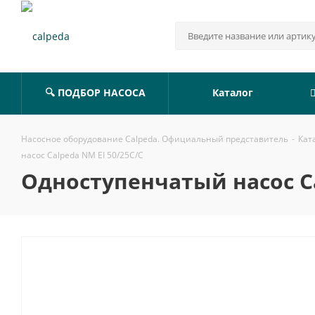
🔍 ПОДБОР НАСОСА
Каталог
Насосное оборудование Calpeda. Официальный представитель
-
Кат
насос Calpeda NM EI 50/25C/C
Одноступенчатый насос Ca