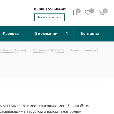
8 (800) 550-84-49
0
0
0
0
Заказать звонок
Проекты
О компании
Контакты
Calpeda (Италия)
-
Calpeda NM (EI), NMS
-
Одноступенчатый
NM EI 50/25C/C имеет консольно-моноблочный тип,
всасывающим патрубком и валом, и напорным