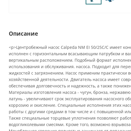
Описание
<p>Центробежный насос Calpeda NM EI 50/25C/C имеет ко
исполнен с горизонтальным всасывающим патрубком и вал
вертикальным расположением. Подобный формат исполнен
использования и обслуживания. насоса. Подходит для пере
жидкостей с загрязнением. Насос применим практически во
хозяйственной деятельности. Двигатель насоса имеет сов
обеспечивая долговечность и надежность, а также пониже
Материалы изготовления насоса - чугун, бронза, нержавею
латунь - увеличивают срок эксплуатирования насосного о
коррозию и окисление. Специальные исполнения этих нас
работы с другими средами в том числе и с повышенной ил
Также специальные торцевые уплотнения позволяют рабо
водогликолевыми смесями. Кроме того, возможно взрыво
Моноблочное строение полностью защищает от попадания