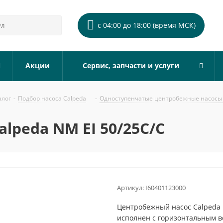
с 04:00 до 18:00 (время МСК)
Акции
Сервис, запчасти и услуги
алог
-
Подбор насоса Calpeda
-
Одноступенчатые центробежные насосы 
lpeda NM EI 50/25C/C
Артикул:
I60401123000
Центробежный насос Calpeda 
исполнен с горизонтальным 