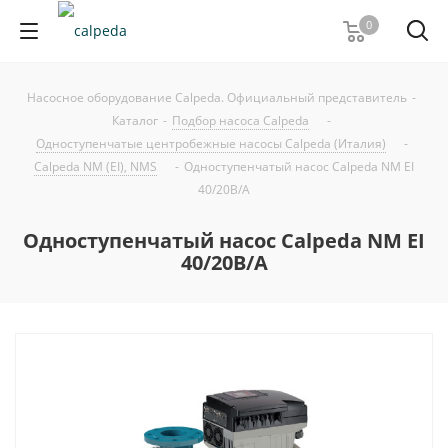
0
Насосное оборудование Calpeda. Официальный представитель
-
Каталог
-
Подбор насоса Calpeda
-
Одноступенчатые центробежные насосы Calpeda (Италия)
-
Calpeda NM (EI), NMS
-
Одноступенчатый насос Calpeda NM EI
40/20B/A
Одноступенчатый насос Calpeda NM EI
40/20B/A