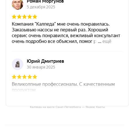
Калпеда на карте Санкт‑Петербурга — Яндекс Карты